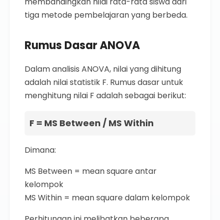
membandingkan nilai rata-rata siswa dari
tiga metode pembelajaran yang berbeda.
Rumus Dasar ANOVA
Dalam analisis ANOVA, nilai yang dihitung
adalah nilai statistik F. Rumus dasar untuk
menghitung nilai F adalah sebagai berikut:
F = MS Between / MS Within
Dimana:
MS Between = mean square antar
kelompok
MS Within = mean square dalam kelompok
Perhitungan ini melibatkan beberapa