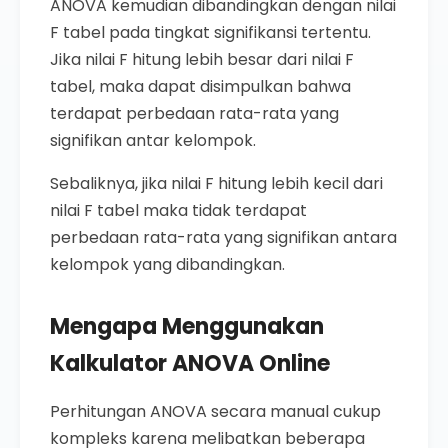
ANOVA kemudian dibandingkan dengan nilai
F tabel pada tingkat signifikansi tertentu.
Jika nilai F hitung lebih besar dari nilai F
tabel, maka dapat disimpulkan bahwa
terdapat perbedaan rata-rata yang
signifikan antar kelompok.
Sebaliknya, jika nilai F hitung lebih kecil dari
nilai F tabel maka tidak terdapat
perbedaan rata-rata yang signifikan antara
kelompok yang dibandingkan.
Mengapa Menggunakan
Kalkulator ANOVA Online
Perhitungan ANOVA secara manual cukup
kompleks karena melibatkan beberapa