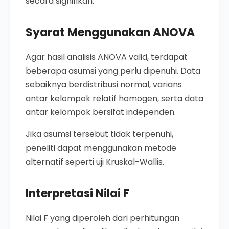
secara signifikan.
Syarat Menggunakan ANOVA
Agar hasil analisis ANOVA valid, terdapat
beberapa asumsi yang perlu dipenuhi. Data
sebaiknya berdistribusi normal, varians
antar kelompok relatif homogen, serta data
antar kelompok bersifat independen.
Jika asumsi tersebut tidak terpenuhi,
peneliti dapat menggunakan metode
alternatif seperti uji Kruskal-Wallis.
Interpretasi Nilai F
Nilai F yang diperoleh dari perhitungan