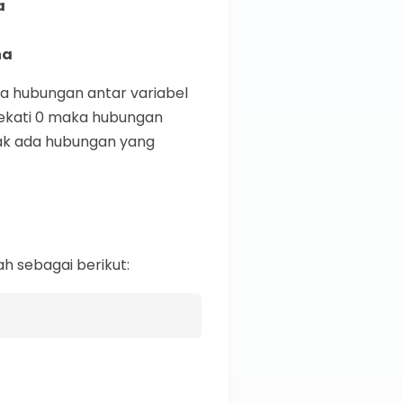
a
na
ka hubungan antar variabel
ndekati 0 maka hubungan
dak ada hubungan yang
h sebagai berikut: