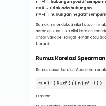
r = +1 → hubungan positif sempurn
r = 0 → tidak ada hubungan
r = -1 → hubungan negatif sempur
Semakin mendekati nilai 1 atau -1 ma
semakin kuat. Jika nilai korelasi me
antar variabel sangat lemah atau ti
berarti.
Rumus Korelasi Spearman
Rumus dasar korelasi Spearman adala
rs = 1 − ( 6 Σd² ) / ( n ( n² − 1 ) )
Dimana: