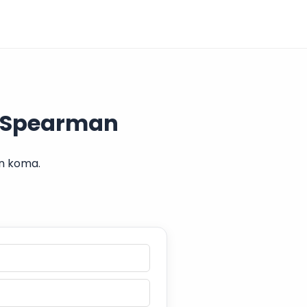
i Spearman
n koma.