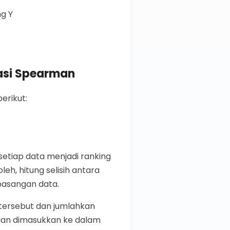
ng Y
asi Spearman
erikut:
tiap data menjadi ranking
leh, hitung selisih antara
 pasangan data.
h tersebut dan jumlahkan
udian dimasukkan ke dalam