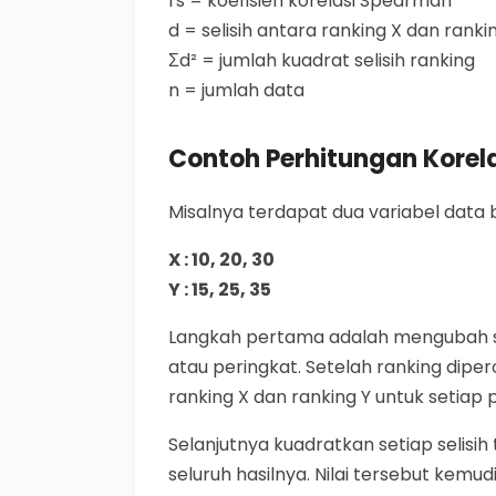
rs = koefisien korelasi Spearman
d = selisih antara ranking X dan ranki
Σd² = jumlah kuadrat selisih ranking
n = jumlah data
Contoh Perhitungan Korel
Misalnya terdapat dua variabel data b
X : 10, 20, 30
Y : 15, 25, 35
Langkah pertama adalah mengubah se
atau peringkat. Setelah ranking dipero
ranking X dan ranking Y untuk setiap
Selanjutnya kuadratkan setiap selisi
seluruh hasilnya. Nilai tersebut kem