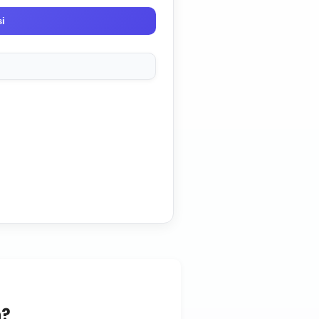
si
n?