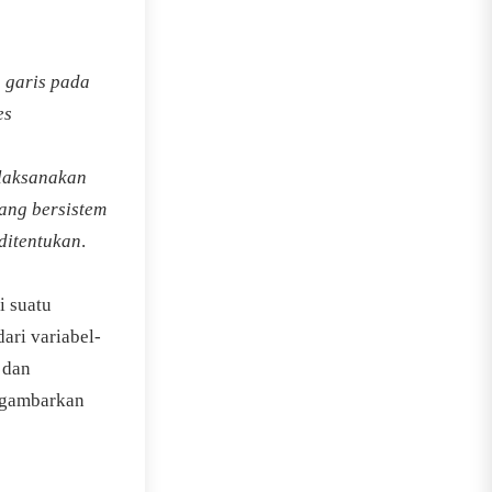
a garis pada
es
elaksanakan
yang bersistem
ditentukan
.
i suatu
ari variabel-
 dan
nggambarkan