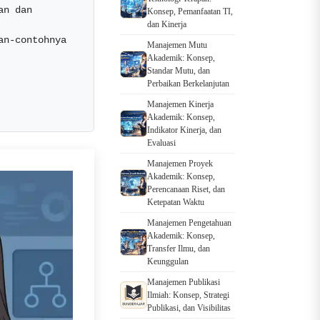
n dan 
Konsep, Pemanfaatan TI,
dan Kinerja
an-contohnya  
Manajemen Mutu
Akademik: Konsep,
Standar Mutu, dan
Perbaikan Berkelanjutan
Manajemen Kinerja
Akademik: Konsep,
Indikator Kinerja, dan
Evaluasi
Manajemen Proyek
Akademik: Konsep,
Perencanaan Riset, dan
Ketepatan Waktu
Manajemen Pengetahuan
Akademik: Konsep,
Transfer Ilmu, dan
Keunggulan
Manajemen Publikasi
Ilmiah: Konsep, Strategi
Publikasi, dan Visibilitas