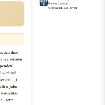
Konsep, Learning
Organization, dan Inovasi
n, dan ilmu
hanya sekadar
ependen).
 variabel
tervening)
alisis jalur
 kausalitas
l, serta