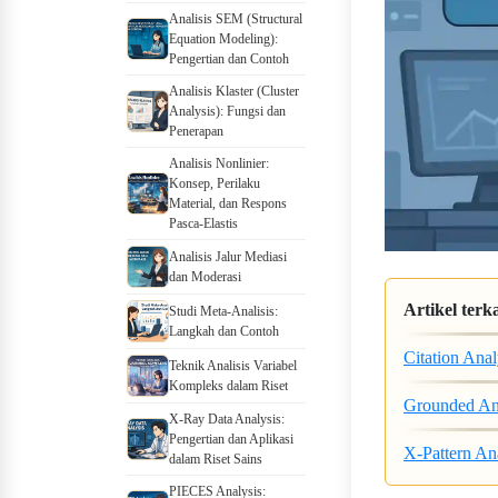
Analisis SEM (Structural
Equation Modeling):
Pengertian dan Contoh
Analisis Klaster (Cluster
Analysis): Fungsi dan
Penerapan
Analisis Nonlinier:
Konsep, Perilaku
Material, dan Respons
Pasca-Elastis
Analisis Jalur Mediasi
dan Moderasi
Artikel terka
Studi Meta-Analisis:
Langkah dan Contoh
Citation Ana
Teknik Analisis Variabel
Kompleks dalam Riset
Grounded Ana
X-Ray Data Analysis:
Pengertian dan Aplikasi
X-Pattern An
dalam Riset Sains
PIECES Analysis: