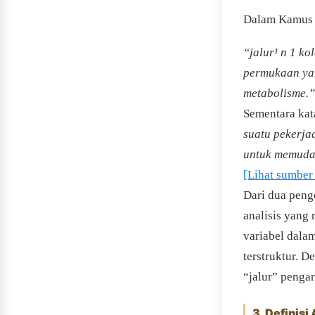
Dalam Kamus 
“jalur¹ n 1 ko
permukaan yan
metabolisme.”
Sementara ka
suatu pekerja
untuk memudah
[Lihat sumber 
Dari dua penge
analisis yang 
variabel dalam
terstruktur. 
“jalur” pengar
3. Definisi