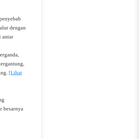
t penyebab
jalur dengan
 antar
berganda,
tergantung,
ung.
[Lihat
ng
ir besarnya