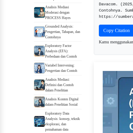
Davacom. (2025
Analisis Mediasi
Contohnya. Sum
Moderasi dengan
https://sumber
PROCESS Hayes
Grounded Analysis:
Copy Citation
Pengertian, Tahapan, dan
Contohnya
Kamu menggunaka
Exploratory Factor
Analysis (EFA):
Perbedaan dan Contoh
Variabel Intervening:
Pengertian dan Contoh
Analisis Mediasi:
Definisi dan Contoh
dalam Penelitian
Analisis Konten Digital
dalam Penelitian Sosial
Exploratory Data
Analysis: konsep, teknik
eksplorasi, dan
pemahaman data