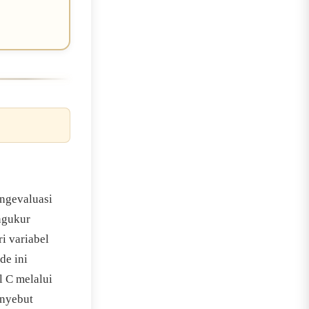
engevaluasi
ngukur
i variabel
de ini
 C melalui
enyebut