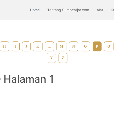
Home
Tentang SumberAjar.com
Alat
K
H
I
J
K
L
M
N
O
P
Q
Y
Z
 Halaman 1