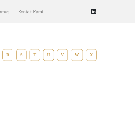
amus
Kontak Kami
R
S
T
U
V
W
X