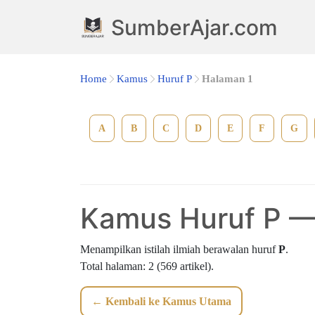
SumberAjar.com
Home
Kamus
Huruf P
Halaman 1
A
B
C
D
E
F
G
Kamus Huruf P —
Menampilkan istilah ilmiah berawalan huruf
P
.
Total halaman: 2 (569 artikel).
← Kembali ke Kamus Utama