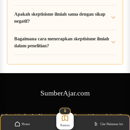
Apakah skeptisisme ilmiah sama dengan sikap
negatif?
Bagaimana cara menerapkan skeptisisme ilmiah
dalam penelitian?
SumberAjar.com
⬇
©
Copyright
SumberAjar.com
All Rights Reserved
|
Privacy Policy
|
Terms
of Service
Home
Cite Halaman Ini
Kamus