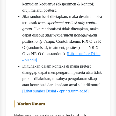
kemudian keduanya (eksperimen & kontrol)
diuji melalui posttest.
Jika randomisasi ditetapkan, maka desain ini bisa
termasuk
true experiment posttest only control
group
. Jika randomisasi tidak ditetapkan, maka
dapat disebut
quasi-experiment nonequivalent
posttest only design
. Contoh skema: R X O vs R
O (randomisasi, treatment, posttest) atau NR X
O vs NR O (non-random).
[Lihat sumber Disini
- ou.edu]
Digunakan dalam konteks di mana pretest
dianggap dapat mempengaruhi peserta atau tidak
praktis dilakukan, misalnya pengukuran sikap
atau kontribusi dari keadaan awal sulit dikontrol.
[Lihat sumber Disini - eprints.unm.ac.id]
Varian Umum
Beberapa varian desain posttest only di