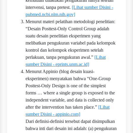
kemudian dilakukan pengukuran hanya setelah
intervensi, tanpa pretest.
[Lihat sumber Disini -
pubmed.ncbi.nlm.nih.gov]
Menurut materi pelatihan metodologi penelitian:
“Desain Posttest-Only Control Group adalah
suatu desain penelitian eksperimen yang
melibatkan pengukuran variabel pada kelompok
kontrol dan kelompok eksperimen setelah
perlakuan, tanpa pengukuran awal.”
[Lihat
sumber Disini - eprints.unm.ac.id]
Menurut Appinio (blog desain kuasi-
eksperimen) menyatakan bahwa “One-Group
Posttest-Only Design is one of the simplest
forms … where a single group is exposed to the
independent variable, and data is collected only
after the intervention has taken place.”
[Lihat
sumber Disini - appinio.com]
Dari definisi-definisi tersebut dapat disimpulkan
bahwa inti dari desain ini adalah: (a) pengukuran