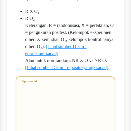
R X O₁
R O₂
Keterangan: R = randomisasi, X = perlakuan, O
= pengukuran posttest. (Kelompok eksperimen
diberi X kemudian O₁, kelompok kontrol hanya
diberi O₂).
[Lihat sumber Disini -
eprints.unm.ac.id]
Atau untuk non-random: NR X O vs NR O.
[Lihat sumber Disini - repository.uinjkt.ac.id]