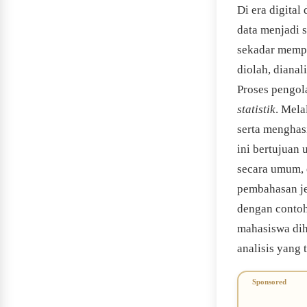
Di era digita
data menjadi 
sekadar mempu
diolah, dianal
Proses pengol
statistik
. Mela
serta menghas
ini bertujuan 
secara umum, 
pembahasan jen
dengan contoh
mahasiswa di
analisis yang 