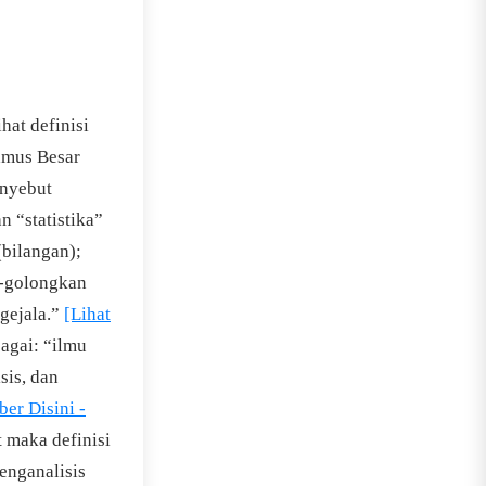
hat definisi
amus Besar
enyebut
an “statistika”
(bilangan);
g-golongkan
gejala.”
[Lihat
bagai: “ilmu
is, dan
ber Disini -
 maka definisi
menganalisis