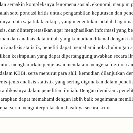
l dan semakin kompleksnya fenomena sosial, ekonomi, maupun 
salah satu pondasi kritis untuk pengambilan keputusan dan pene
nyai data saja tidak cukup , yang menentukan adalah bagaiman
isis, dan diinterpretasikan agar menghasilkan informasi yang b
ahan dan analisis data inilah yang kemudian dikenal dengan ist
lui analisis statistik, peneliti dapat memahami pola, hubungan a
ilkan kesimpulan yang dapat dipertanggungjawabkan secara ilm
untuk menghadirkan penjelasan mendalam mengenai definisi anal
dalam KBBI, serta menurut para ahli; kemudian dilanjutkan de
is-jenis analisis statistik yang sering digunakan dalam peneli
 aplikasinya dalam penelitian ilmiah. Dengan demikian, peneli
harapkan dapat memahami dengan lebih baik bagaimana memil
tepat serta menginterpretasikan hasilnya secara kritis.