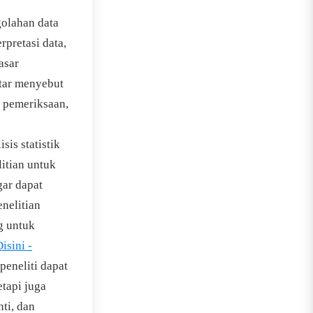
golahan data
pretasi data,
asar
ntar menyebut
i pemeriksaan,
n
isis statistik
litian untuk
gar dapat
nelitian
g untuk
isini -
eneliti dapat
tapi juga
nti, dan