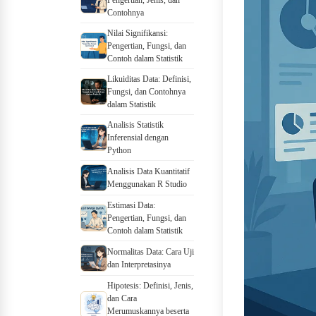
Pengertian, Jenis, dan
Contohnya
Nilai Signifikansi:
Pengertian, Fungsi, dan
Contoh dalam Statistik
Likuiditas Data: Definisi,
Fungsi, dan Contohnya
dalam Statistik
Analisis Statistik
Inferensial dengan
Python
Analisis Data Kuantitatif
Menggunakan R Studio
Estimasi Data:
Pengertian, Fungsi, dan
Contoh dalam Statistik
Normalitas Data: Cara Uji
dan Interpretasinya
Hipotesis: Definisi, Jenis,
dan Cara
Merumuskannya beserta