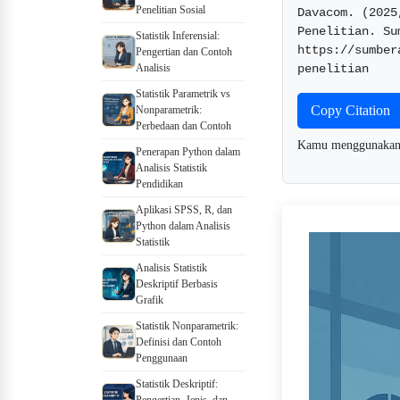
Penelitian Sosial
Davacom. (2025
Penelitian. Su
Statistik Inferensial:
https://sumber
Pengertian dan Contoh
Analisis
penelitian  
Statistik Parametrik vs
Copy Citation
Nonparametrik:
Perbedaan dan Contoh
Kamu menggunaka
Penerapan Python dalam
Analisis Statistik
Pendidikan
Aplikasi SPSS, R, dan
Python dalam Analisis
Statistik
Analisis Statistik
Deskriptif Berbasis
Grafik
Statistik Nonparametrik:
Definisi dan Contoh
Penggunaan
Statistik Deskriptif: