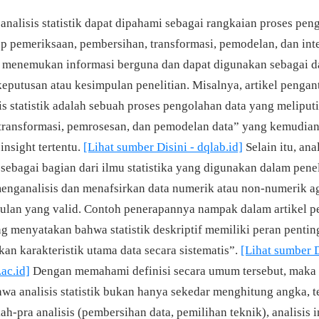
analisis statistik dapat dipahami sebagai rangkaian proses pen
 pemeriksaan, pembersihan, transformasi, pemodelan, dan inter
 menemukan informasi berguna dan dapat digunakan sebagai d
eputusan atau kesimpulan penelitian. Misalnya, artikel penga
s statistik adalah sebuah proses pengolahan data yang meliput
transformasi, pemrosesan, dan pemodelan data” yang kemudia
insight tertentu.
[Lihat sumber Disini - dqlab.id]
Selain itu, anal
 sebagai bagian dari ilmu statistika yang digunakan dalam pene
enganalisis dan menafsirkan data numerik atau non-numerik a
pulan yang valid. Contoh penerapannya nampak dalam artikel pe
ng menyatakan bahwa statistik deskriptif memiliki peran pentin
n karakteristik utama data secara sistematis”.
[Lihat sumber D
ac.id]
Dengan memahami definisi secara umum tersebut, maka p
wa analisis statistik bukan hanya sekedar menghitung angka, te
ah-pra analisis (pembersihan data, pemilihan teknik), analisis i