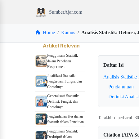
SumberAjar.com
Home
Kamus
Analisis Statistik: Definisi
Artikel Relevan
Penggunaan Statistik
dalam Penelitian
Daftar Isi
Eksperimen
Justifikasi Statistik:
Analisis Statistik
Pengertian, Fungsi, dan
Pendahuluan
Contohnya
Generalisasi Statistik:
Definisi Analisi
Definisi, Fungsi, dan
Contohnya
Pengendalian Kesalahan
Terakhir diperbarui: 3
Statistik dalam Penelitian
Penggunaan Statistik
Citation (APA St
Deskriptif dalam