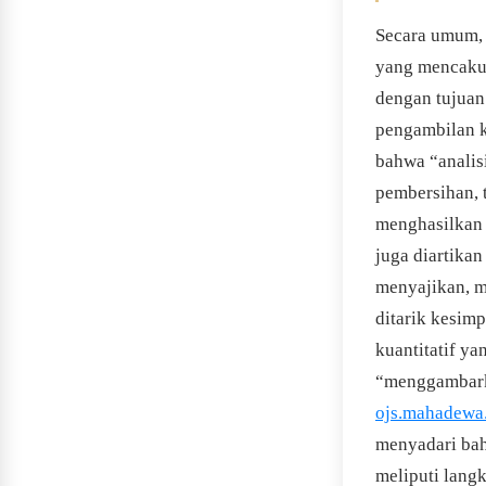
Secara umum, 
yang mencakup
dengan tujuan
pengambilan k
bahwa “analisi
pembersihan, 
menghasilkan 
juga diartikan
menyajikan, m
ditarik kesim
kuantitatif ya
“menggambarka
ojs.mahadewa.
menyadari bah
meliputi langk