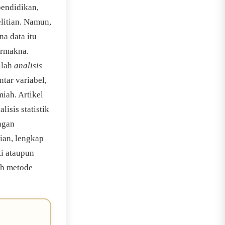
pendidikan,
litian. Namun,
a data itu
ermakna.
ilah
analisis
ntar variabel,
iah. Artikel
isis statistik
ngan
tian, lengkap
ti ataupun
ih metode