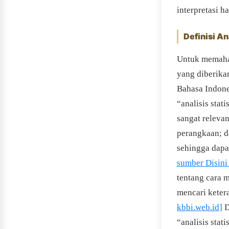
interpretasi h
Definisi An
Untuk memahami
yang diberik
Bahasa Indone
“analisis stati
sangat relevan
perangkaan; d
sehingga dapa
sumber Disini 
tentang cara 
mencari keter
kbbi.web.id]
D
“analisis stat