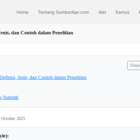
Home
Tentang SumberAjar.com
Alat
Kamus
, Jenis, dan Contoh dalam Penelitian
Tampi
: Definisi, Jenis, dan Contoh dalam Penelitian
s Statistik
0 October 2025
yle):