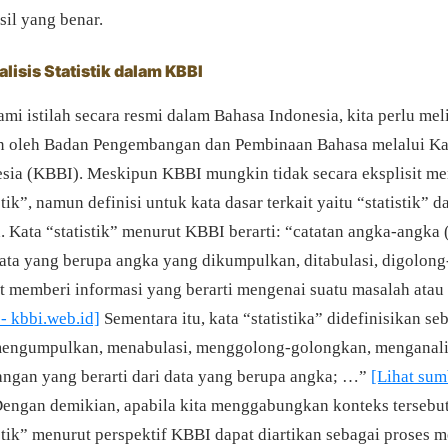
asil yang benar.
alisis Statistik dalam KBBI
 istilah secara resmi dalam Bahasa Indonesia, kita perlu meli
an oleh Badan Pengembangan dan Pembinaan Bahasa melalui K
sia (KBBI). Meskipun KBBI mungkin tidak secara eksplisit m
stik”, namun definisi untuk kata dasar terkait yaitu “statistik” d
. Kata “statistik” menurut KBBI berarti: “catatan angka-angka 
ata yang berupa angka yang dikumpulkan, ditabulasi, digolon
t memberi informasi yang berarti mengenai suatu masalah atau 
- kbbi.web.id]
Sementara itu, kata “statistika” didefinisikan se
mengumpulkan, menabulasi, menggolong-golongkan, menganalis
angan yang berarti dari data yang berupa angka; …”
[Lihat sum
engan demikian, apabila kita menggabungkan konteks tersebut
istik” menurut perspektif KBBI dapat diartikan sebagai proses 