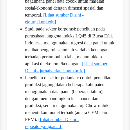
bagaimana panel data cocok untuk masalah
sosial/ekonomi dengan dimensi spasial dan
temporal.
[Lihat sumber Disini -
ejournal.upi.edu]
Studi pada sektor korporasi: penelitian pada
perusahaan anggota indeks LQ45 di Bursa Efek
Indonesia menggunakan regresi data panel untuk
melihat pengaruh sejumlah variabel keuangan
terhadap pertumbuhan laba, menunjukkan
aplikasi di ekonomi/keuangan.
[Lihat sumber
Disini - jurnalvariansi.unm.ac.id]
Penelitian di sektor pertanian: contoh penelitian
produksi jagung dalam beberapa kabupaten
menggunakan data panel (beberapa tahun),
dengan membandingkan luas panen dan
produksi, serta menggunakan uji Chow untuk
menentukan model terbaik (antara CEM atau
FEM).
[Lihat sumber Disini -
repository.ung.ac.id]