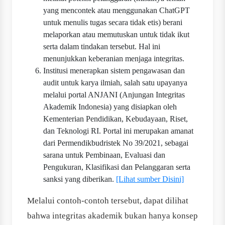
yang mencontek atau menggunakan ChatGPT
untuk menulis tugas secara tidak etis) berani
melaporkan atau memutuskan untuk tidak ikut
serta dalam tindakan tersebut. Hal ini
menunjukkan keberanian menjaga integritas.
Institusi menerapkan sistem pengawasan dan
audit untuk karya ilmiah, salah satu upayanya
melalui portal ANJANI (Anjungan Integritas
Akademik Indonesia) yang disiapkan oleh
Kementerian Pendidikan, Kebudayaan, Riset,
dan Teknologi RI. Portal ini merupakan amanat
dari Permendikbudristek No 39/2021, sebagai
sarana untuk Pembinaan, Evaluasi dan
Pengukuran, Klasifikasi dan Pelanggaran serta
sanksi yang diberikan.
[Lihat sumber Disini]
Melalui contoh-contoh tersebut, dapat dilihat
bahwa integritas akademik bukan hanya konsep