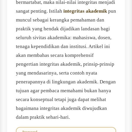
bermartabat, maka nilai-nilai integritas menjadi
sangat penting. Istilah
integritas akademik
pun
muncul sebagai kerangka pemahaman dan
praktik yang hendak dijadikan landasan bagi
seluruh sivitas akademika: mahasiswa, dosen,
tenaga kependidikan dan institusi. Artikel ini
akan membahas secara komprehensif
pengertian integritas akademik, prinsip-prinsip
yang mendasarinya, serta contoh nyata
penerapannya di lingkungan akademik. Dengan
tujuan agar pembaca memahami bukan hanya
secara konseptual tetapi juga dapat melihat
bagaimana integritas akademik diwujudkan
dalam praktik sehari-hari.