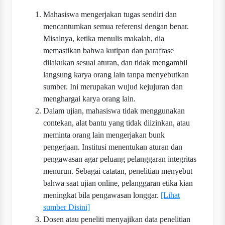
Mahasiswa mengerjakan tugas sendiri dan
mencantumkan semua referensi dengan benar.
Misalnya, ketika menulis makalah, dia
memastikan bahwa kutipan dan parafrase
dilakukan sesuai aturan, dan tidak mengambil
langsung karya orang lain tanpa menyebutkan
sumber. Ini merupakan wujud kejujuran dan
menghargai karya orang lain.
Dalam ujian, mahasiswa tidak menggunakan
contekan, alat bantu yang tidak diizinkan, atau
meminta orang lain mengerjakan bunk
pengerjaan. Institusi menentukan aturan dan
pengawasan agar peluang pelanggaran integritas
menurun. Sebagai catatan, penelitian menyebut
bahwa saat ujian online, pelanggaran etika kian
meningkat bila pengawasan longgar.
[Lihat
sumber Disini]
Dosen atau peneliti menyajikan data penelitian