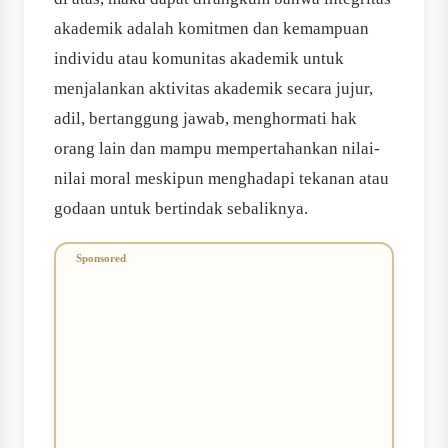
akademik adalah komitmen dan kemampuan
individu atau komunitas akademik untuk
menjalankan aktivitas akademik secara jujur,
adil, bertanggung jawab, menghormati hak
orang lain dan mampu mempertahankan nilai-
nilai moral meskipun menghadapi tekanan atau
godaan untuk bertindak sebaliknya.