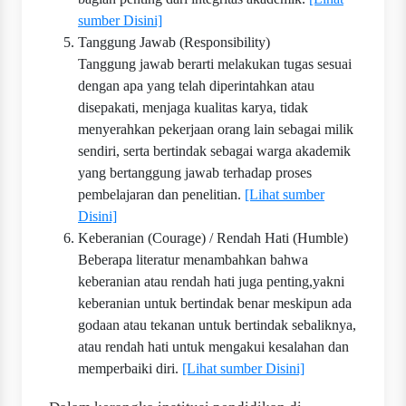
sumber Disini]
Tanggung Jawab (Responsibility)
Tanggung jawab berarti melakukan tugas sesuai
dengan apa yang telah diperintahkan atau
disepakati, menjaga kualitas karya, tidak
menyerahkan pekerjaan orang lain sebagai milik
sendiri, serta bertindak sebagai warga akademik
yang bertanggung jawab terhadap proses
pembelajaran dan penelitian.
[Lihat sumber
Disini]
Keberanian (Courage) / Rendah Hati (Humble)
Beberapa literatur menambahkan bahwa
keberanian atau rendah hati juga penting,yakni
keberanian untuk bertindak benar meskipun ada
godaan atau tekanan untuk bertindak sebaliknya,
atau rendah hati untuk mengakui kesalahan dan
memperbaiki diri.
[Lihat sumber Disini]