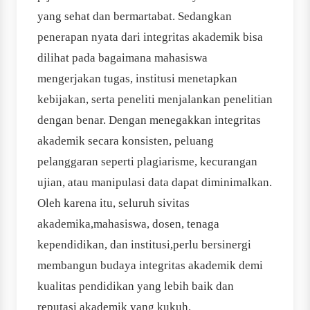
yang sehat dan bermartabat. Sedangkan
penerapan nyata dari integritas akademik bisa
dilihat pada bagaimana mahasiswa
mengerjakan tugas, institusi menetapkan
kebijakan, serta peneliti menjalankan penelitian
dengan benar. Dengan menegakkan integritas
akademik secara konsisten, peluang
pelanggaran seperti plagiarisme, kecurangan
ujian, atau manipulasi data dapat diminimalkan.
Oleh karena itu, seluruh sivitas
akademika,mahasiswa, dosen, tenaga
kependidikan, dan institusi,perlu bersinergi
membangun budaya integritas akademik demi
kualitas pendidikan yang lebih baik dan
reputasi akademik yang kukuh.