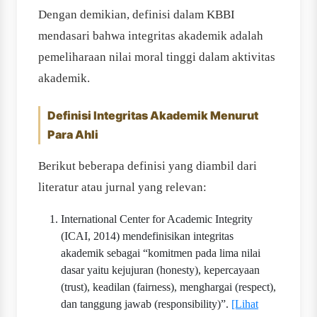
Dengan demikian, definisi dalam KBBI
mendasari bahwa integritas akademik adalah
pemeliharaan nilai moral tinggi dalam aktivitas
akademik.
Definisi Integritas Akademik Menurut
Para Ahli
Berikut beberapa definisi yang diambil dari
literatur atau jurnal yang relevan:
International Center for Academic Integrity
(ICAI, 2014) mendefinisikan integritas
akademik sebagai “komitmen pada lima nilai
dasar yaitu kejujuran (honesty), kepercayaan
(trust), keadilan (fairness), menghargai (respect),
dan tanggung jawab (responsibility)”.
[Lihat