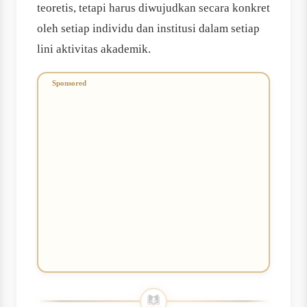
teoretis, tetapi harus diwujudkan secara konkret
oleh setiap individu dan institusi dalam setiap
lini aktivitas akademik.