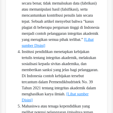
secara benar, tidak memalsukan data (fabrikasi)
atau memanipulasi hasil (falsifikasi), serta
mencantumkan kontribusi penulis lain secara
tepat. Sebuah artikel menyebut bahwa “kasus
plagiat di beberapa perguruan tinggi di Indonesia
menjadi contoh pelanggaran integritas akademik
yang merugikan semua pihak terlibat.”
[Lihat
sumber Disini]
Institusi pendidikan menetapkan kebijakan
tertulis tentang integritas akademik, melakukan
sosialisasi kepada sivitas akademika, dan
memberikan sanksi yang jelas bagi pelanggaran.
Di Indonesia contoh kebijakan tersebut
tercantum dalam Permendikbudristek No. 39
Tahun 2021 tentang integritas akademik dalam
menghasilkan karya ilmiah.
[Lihat sumber
Disini]
Mahasiswa atau tenaga kependidikan yang
melihat potensi pelanggaran (misalnya teman