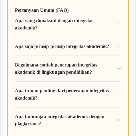
Pertanyaan Umum (FAQ)
Apa yang dimaksud dengan integritas
akademik?
Apa saja prinsip-prinsip integritas akademik?
Bagaimana contoh penerapan integritas
akademik di lingkungan pendidikan?
Apa tujuan penting dari penerapan integritas
akademik?
Apa hubungan integritas akademik dengan
plagiarisme?