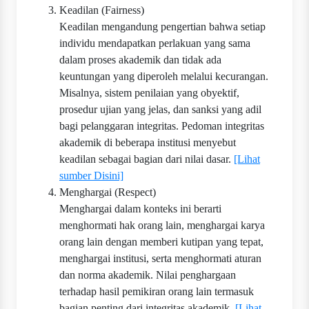
Keadilan (Fairness)
Keadilan mengandung pengertian bahwa setiap
individu mendapatkan perlakuan yang sama
dalam proses akademik dan tidak ada
keuntungan yang diperoleh melalui kecurangan.
Misalnya, sistem penilaian yang obyektif,
prosedur ujian yang jelas, dan sanksi yang adil
bagi pelanggaran integritas. Pedoman integritas
akademik di beberapa institusi menyebut
keadilan sebagai bagian dari nilai dasar.
[Lihat
sumber Disini]
Menghargai (Respect)
Menghargai dalam konteks ini berarti
menghormati hak orang lain, menghargai karya
orang lain dengan memberi kutipan yang tepat,
menghargai institusi, serta menghormati aturan
dan norma akademik. Nilai penghargaan
terhadap hasil pemikiran orang lain termasuk
bagian penting dari integritas akademik.
[Lihat