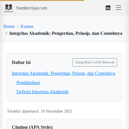
SumberAjar.com
Home
Kamus
Integritas Akademik: Pengertian, Prinsip, dan Contohnya
Daftar Isi
Tampilkan Lebih Banyak
Integritas Akademik: Pengertian, Prinsip, dan Contohnya
Pendahuluan
Definisi Integritas Akademik
Terakhir diperbarui: 19 November 2025
Citation (APA Style):