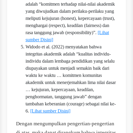
adalah “komitmen terhadap nilai-nilai akademik
yang diwujudkan dalam perilaku-perilaku yang
meliputi kejujuran (honest), kepercayaan (trust),
menghargai (respect), keadilan (fairness) dan
rasa tanggung jawab (responsibility)”.
[Lihat
sumber Disini]
Widodo et al. (2022) menyatakan bahwa
integritas akademik adalah “kualitas individu-
individu dalam lembaga pendidikan yang selalu
diupayakan untuk menjadi semakin baik dari
waktu ke waktu … komitmen komunitas
akademik untuk menerjemahkan lima nilai dasar
… kejujuran, kepercayaan, keadilan,
penghormatan, tanggung jawab” dengan
tambahan keberanian (courage) sebagai nilai ke-
6.
[Lihat sumber Disini]
Dengan mengumpulkan pengertian-pengertian
di atas, maka dapat dirangkum bahwa integritas