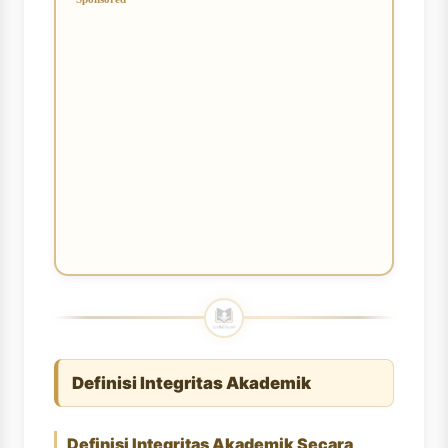
Definisi Integritas Akademik
Definisi Integritas Akademik Secara