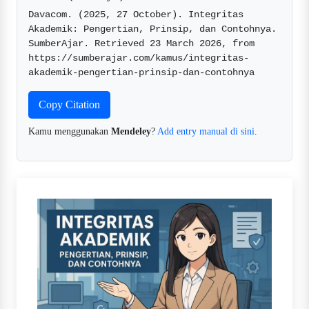
Davacom. (2025, 27 October). Integritas 
Akademik: Pengertian, Prinsip, dan Contohnya. 
SumberAjar. Retrieved 23 March 2026, from 
https://sumberajar.com/kamus/integritas-
akademik-pengertian-prinsip-dan-contohnya  
Copy Citation
Kamu menggunakan
Mendeley
?
Add entry manual di sini
.