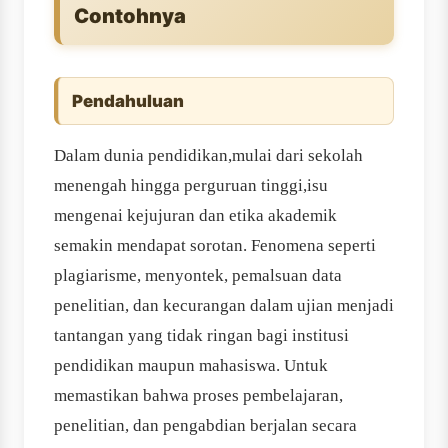
Contohnya
Pendahuluan
Dalam dunia pendidikan,mulai dari sekolah
menengah hingga perguruan tinggi,isu
mengenai kejujuran dan etika akademik
semakin mendapat sorotan. Fenomena seperti
plagiarisme, menyontek, pemalsuan data
penelitian, dan kecurangan dalam ujian menjadi
tantangan yang tidak ringan bagi institusi
pendidikan maupun mahasiswa. Untuk
memastikan bahwa proses pembelajaran,
penelitian, dan pengabdian berjalan secara