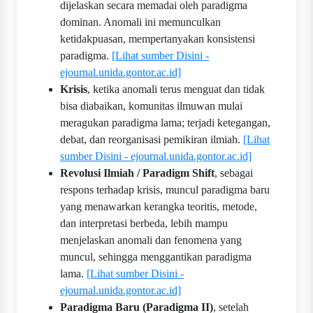
dijelaskan secara memadai oleh paradigma
dominan. Anomali ini memunculkan
ketidakpuasan, mempertanyakan konsistensi
paradigma.
[Lihat sumber Disini -
ejournal.unida.gontor.ac.id]
Krisis
, ketika anomali terus menguat dan tidak
bisa diabaikan, komunitas ilmuwan mulai
meragukan paradigma lama; terjadi ketegangan,
debat, dan reorganisasi pemikiran ilmiah.
[Lihat
sumber Disini - ejournal.unida.gontor.ac.id]
Revolusi Ilmiah / Paradigm Shift
, sebagai
respons terhadap krisis, muncul paradigma baru
yang menawarkan kerangka teoritis, metode,
dan interpretasi berbeda, lebih mampu
menjelaskan anomali dan fenomena yang
muncul, sehingga menggantikan paradigma
lama.
[Lihat sumber Disini -
ejournal.unida.gontor.ac.id]
Paradigma Baru (Paradigma II)
, setelah