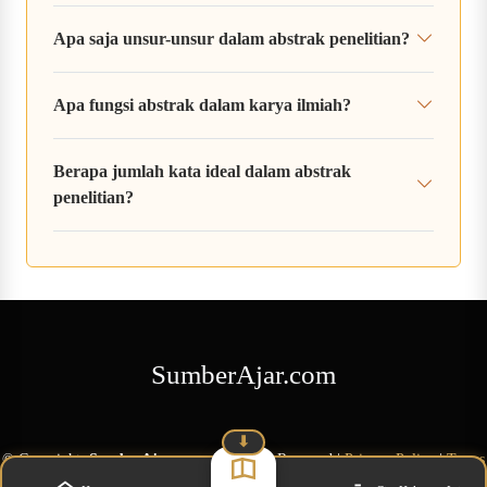
Apa saja unsur-unsur dalam abstrak penelitian?
Apa fungsi abstrak dalam karya ilmiah?
Berapa jumlah kata ideal dalam abstrak
penelitian?
SumberAjar.com
⬇
©
Copyright
SumberAjar.com
All Rights Reserved
|
Privacy Policy
|
Terms
of Service