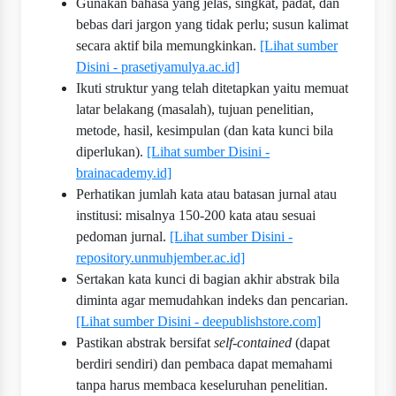
Gunakan bahasa yang jelas, singkat, padat, dan
bebas dari jargon yang tidak perlu; susun kalimat
secara aktif bila memungkinkan.
[Lihat sumber
Disini - prasetiyamulya.ac.id]
Ikuti struktur yang telah ditetapkan yaitu memuat
latar belakang (masalah), tujuan penelitian,
metode, hasil, kesimpulan (dan kata kunci bila
diperlukan).
[Lihat sumber Disini -
brainacademy.id]
Perhatikan jumlah kata atau batasan jurnal atau
institusi: misalnya 150-200 kata atau sesuai
pedoman jurnal.
[Lihat sumber Disini -
repository.unmuhjember.ac.id]
Sertakan kata kunci di bagian akhir abstrak bila
diminta agar memudahkan indeks dan pencarian.
[Lihat sumber Disini - deepublishstore.com]
Pastikan abstrak bersifat
self-contained
(dapat
berdiri sendiri) dan pembaca dapat memahami
tanpa harus membaca keseluruhan penelitian.