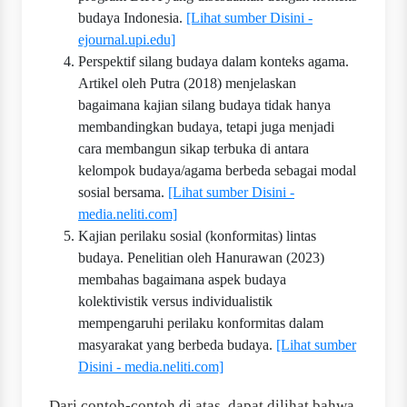
budaya Indonesia.
[Lihat sumber Disini -
ejournal.upi.edu]
Perspektif silang budaya dalam konteks agama.
Artikel oleh Putra (2018) menjelaskan
bagaimana kajian silang budaya tidak hanya
membandingkan budaya, tetapi juga menjadi
cara membangun sikap terbuka di antara
kelompok budaya/agama berbeda sebagai modal
sosial bersama.
[Lihat sumber Disini -
media.neliti.com]
Kajian perilaku sosial (konformitas) lintas
budaya. Penelitian oleh Hanurawan (2023)
membahas bagaimana aspek budaya
kolektivistik versus individualistik
mempengaruhi perilaku konformitas dalam
masyarakat yang berbeda budaya.
[Lihat sumber
Disini - media.neliti.com]
Dari contoh­-contoh di atas, dapat dilihat bahwa