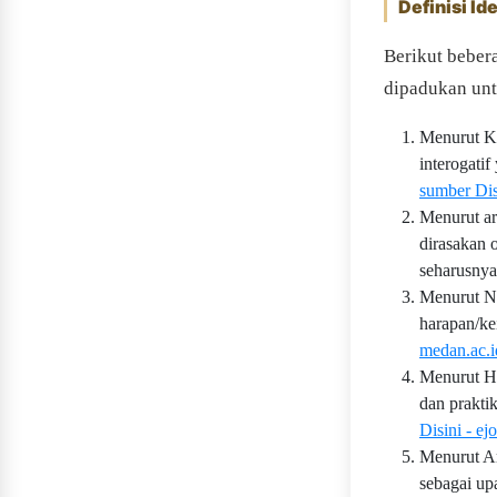
Definisi Id
Berikut beber
dipadukan unt
Menurut Ke
interogati
sumber Disi
Menurut ar
dirasakan 
seharusnya
Menurut N.
harapan/ke
medan.ac.i
Menurut Ha
dan prakti
Disini - e
Menurut Am
sebagai up