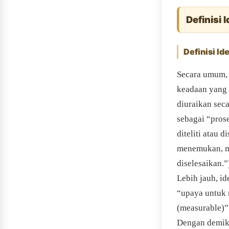
Definisi 
Definisi I
Secara umum, 
keadaan yang 
diuraikan seca
sebagai “pro
diteliti atau 
menemukan, me
diselesaikan.
Lebih jauh, id
“upaya untuk 
(measurable)”
Dengan demiki