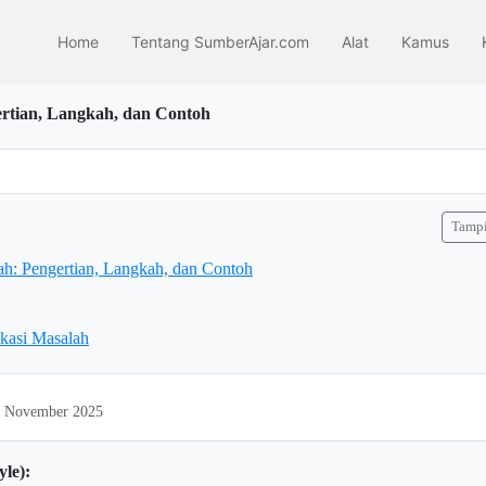
Home
Tentang SumberAjar.com
Alat
Kamus
gertian, Langkah, dan Contoh
Tampi
lah: Pengertian, Langkah, dan Contoh
fikasi Masalah
09 November 2025
yle):