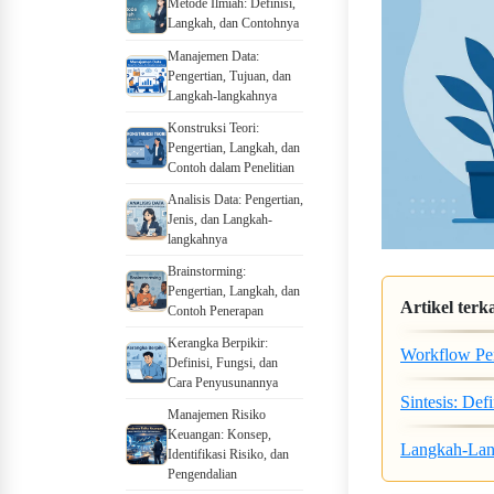
Metode Ilmiah: Definisi,
Langkah, dan Contohnya
Manajemen Data:
Pengertian, Tujuan, dan
Langkah-langkahnya
Konstruksi Teori:
Pengertian, Langkah, dan
Contoh dalam Penelitian
Analisis Data: Pengertian,
Jenis, dan Langkah-
langkahnya
Brainstorming:
Pengertian, Langkah, dan
Artikel terka
Contoh Penerapan
Kerangka Berpikir:
Workflow Pen
Definisi, Fungsi, dan
Cara Penyusunannya
Sintesis: Def
Manajemen Risiko
Keuangan: Konsep,
Langkah-Lan
Identifikasi Risiko, dan
Pengendalian