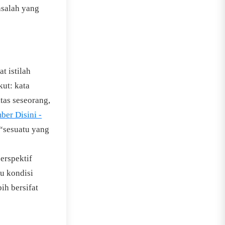
asalah yang
t istilah
kut: kata
itas seseorang,
ber Disini -
 “sesuatu yang
erspektif
tu kondisi
ih bersifat