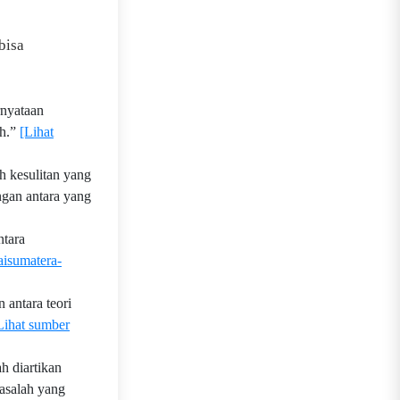
bisa
rnyataan
ih.”
[Lihat
h kesulitan yang
gan antara yang
ntara
taisumatera-
 antara teori
Lihat sumber
h diartikan
asalah yang