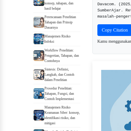
konsep, tahapan, dan
Davacom. (2025
hasil belajar
SumberAjar. Re
masalah-penger
Perencanaan Penelitian
Tahapan dan Prinsip
Dasarnya
Copy Citation
Manajemen Risiko
Kamu menggunaka
Infeksi
Workflow Penelitian:
Pengertian, Tahapan, dan
Contohnya
Sintesis: Definisi,
Langkah, dan Contoh
dalam Penelitian
Prosedur Penelitian:
Tahapan, Fungsi, dan
Contoh Implementasi
Manajemen Risiko
Keamanan Siber: konsep,
identifikasi risiko, dan
mitigasi