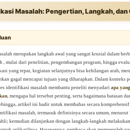
fikasi Masalah: Pengertian, Langkah, dan
luan
masalah merupakan langkah awal yang sangat krusial dalam berb
h , mulai dari penelitian, pengembangan program, hingga evalu
kasi yang tepat, kegiatan selanjutnya bisa kehilangan arah, men
ahkan gagal mencapai tujuan yang diharapkan. Dalam konteks p
ses identifikasi masalah membantu peneliti menyadari
apa yang
hkan
, mengapa hal tersebut penting, serta bagaimana batasan da
ehingga, artikel ini hadir untuk membahas secara komprehensi
entifikasi masalah, termasuk definisinya secara umum, menurut
ahli; kemudian dilanjutkan dengan langkah-langkah melakukan 
ontoh aplikatifnya. Harapannya, pembaca akan memperoleh g