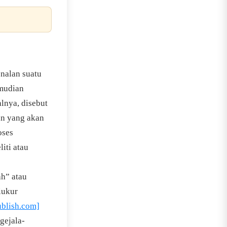
enalan suatu
emudian
alnya, disebut
n yang akan
oses
iti atau
ah” atau
iukur
ublish.com]
gejala-