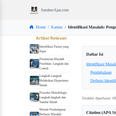
SumberAjar.com
Home
Kamus
Identifikasi Masalah: Pen
Artikel Relevan
Identifikasi Pasien yang
Tepat
Daftar Isi
Perumusan Masalah
Penelitian: Langkah dan
Identifikasi Masa
Contoh
Pendahuluan
Langkah-Langkah
Definisi Identi
Melakukan Eksperimen
Ilmiah
Prosedur Metodologis:
Langkah-langkah dan
Terakhir diperbarui: 
Standar Ilmiah
Metode Pembelajaran
Citation (APA St
Berbasis Masalah: