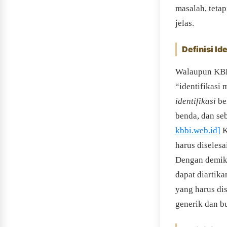
masalah, teta
jelas.
Definisi Id
Walaupun KBBI
“identifikasi 
identifikasi
ber
benda, dan se
kbbi.web.id]
K
harus diseles
Dengan demiki
dapat diartika
yang harus dis
generik dan b