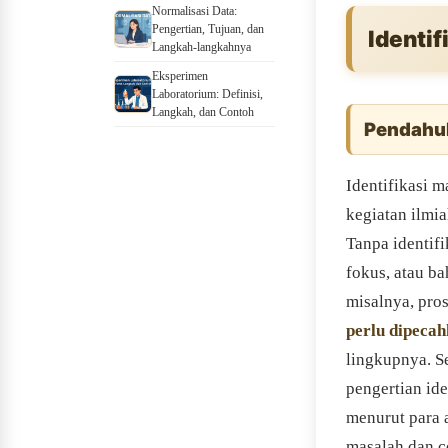
Normalisasi Data:
Pengertian, Tujuan, dan
Identi
Langkah-langkahnya
Eksperimen
Laboratorium: Definisi,
Langkah, dan Contoh
Pendahu
Identifikasi 
kegiatan ilmia
Tanpa identifi
fokus, atau b
misalnya, pro
perlu dipeca
lingkupnya. S
pengertian id
menurut para 
masalah dan c