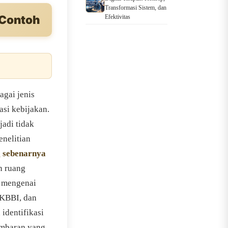
Transformasi Sistem, dan
 Contoh
Efektivitas
agai jenis
asi kebijakan.
jadi tidak
enelitian
 sebenarnya
n ruang
f mengenai
 KBBI, dan
identifikasi
ambaran yang