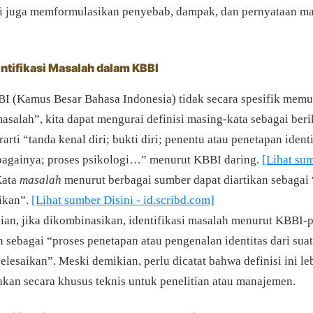
pi juga memformulasikan penyebab, dampak, dan pernyataan m
entifikasi Masalah dalam KBBI
 (Kamus Besar Bahasa Indonesia) tidak secara spesifik memua
masalah”, kita dapat mengurai definisi masing-kata sebagai beri
arti “tanda kenal diri; bukti diri; penentu atau penetapan ident
bagainya; proses psikologi…” menurut KBBI daring.
[Lihat sum
ata
masalah
menurut berbagai sumber dapat diartikan sebagai
aikan”.
[Lihat sumber Disini - id.scribd.com]
an, jika dikombinasikan, identifikasi masalah menurut KBBI-p
n sebagai “proses penetapan atau pengenalan identitas dari sua
elesaikan”. Meski demikian, perlu dicatat bahwa definisi ini leb
ukan secara khusus teknis untuk penelitian atau manajemen.