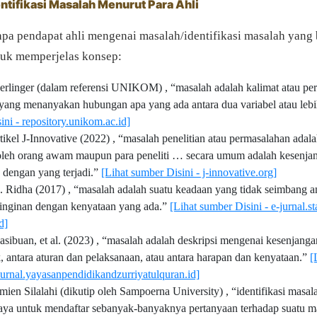
entifikasi Masalah Menurut Para Ahli
apa pendapat ahli mengenai masalah/identifikasi masalah yang 
uk memperjelas konsep:
rlinger (dalam referensi UNIKOM) , “masalah adalah kalimat atau pe
f yang menanyakan hubungan apa yang ada antara dua variabel atau leb
ni - repository.unikom.ac.id]
tikel J-Innovative (2022) , “masalah penelitian atau permasalahan adala
oleh orang awam maupun para peneliti … secara umum adalah kesenjan
 dengan yang terjadi.”
[Lihat sumber Disini - j-innovative.org]
 Ridha (2017) , “masalah adalah suatu keadaan yang tidak seimbang a
inginan dengan kenyataan yang ada.”
[Lihat sumber Disini - e-jurnal.s
d]
sibuan, et al. (2023) , “masalah adalah deskripsi mengenai kesenjangan
k, antara aturan dan pelaksanaan, atau antara harapan dan kenyataan.”
[
journal.yayasanpendidikandzurriyatulquran.id]
ien Silalahi (dikutip oleh Sampoerna University) , “identifikasi masala
aya untuk mendaftar sebanyak-banyaknya pertanyaan terhadap suatu m