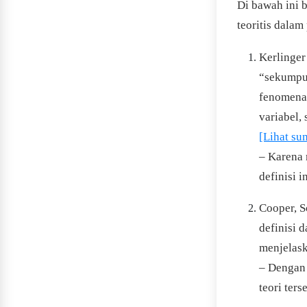
Di bawah ini 
teoritis dalam
Kerlinger
“sekumpul
fenomena 
variabel,
[Lihat su
– Karena 
definisi i
Cooper, S
definisi 
menjelas
– Dengan 
teori ter