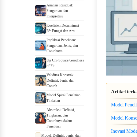
Analisis Residual:
Pengertian dan
Interpretasi
Koefisien Determinasi
R²: Fungsi dan Arti
Implikasi Penelitian:
Pengertian, Jenis, dan
Contohnya
Uji Chi-Square Goodness
of Fit
Validitas Konstrak:
Definisi, Jenis, dan
Contoh
Artikel terka
Model Spiral Penelitian
Tindakan
Model Penelit
Abstraksi: Definisi,
Tingkatan, dan
Model Konsep
Contohnya dalam
Penelitian
Inovasi Mode
Model: Definisi, Jenis,