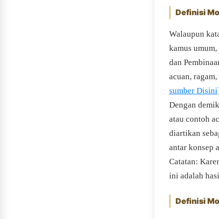
Definisi Mo
Walaupun kata 
kamus umum, 
dan Pembinaa
acuan, ragam, 
sumber Disini
Dengan demiki
atau contoh a
diartikan seb
antar konsep a
Catatan: Kare
ini adalah has
Definisi Mo