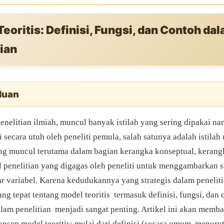
eoritis: Definisi, Fungsi, dan Contoh da
ian
luan
enelitian ilmiah, muncul banyak istilah yang sering dipakai n
 secara utuh oleh peneliti pemula, salah satunya adalah istilah
ring muncul terutama dalam bagian kerangka konseptual, kerangk
penelitian yang digagas oleh peneliti untuk menggambarkan s
r variabel. Karena kedudukannya yang strategis dalam peneliti
g tepat tentang model teoritis termasuk definisi, fungsi, dan 
alam penelitian menjadi sangat penting. Artikel ini akan memba
nsep model teoritis: mulai dari definisi (secara umum, menuru