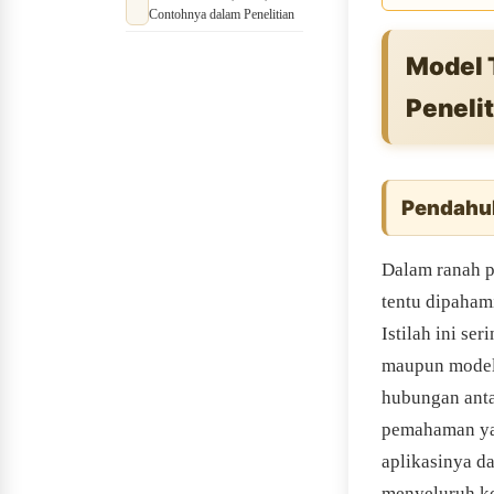
dan Contohnya dalam
Penelitian
Model T
Penelit
Pendahu
Dalam ranah p
tentu dipahami
Istilah ini se
maupun model 
hubungan anta
pemahaman yan
aplikasinya d
menyeluruh ko