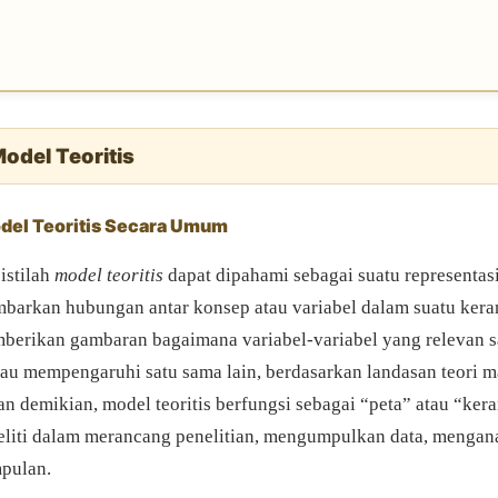
Model Teoritis
odel Teoritis Secara Umum
istilah
model teoritis
dapat dipahami sebagai suatu representas
arkan hubungan antar konsep atau variabel dalam suatu kerang
berikan gambaran bagaimana variabel-variabel yang relevan s
atau mempengaruhi satu sama lain, berdasarkan landasan teori 
an demikian, model teoritis berfungsi sebagai “peta” atau “ke
iti dalam merancang penelitian, mengumpulkan data, menganal
pulan.