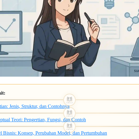
it:
ian: Jenis, Struktur, dan Contohnya
tual Teori: Pengertian, Fungsi, dan Contoh
l Bisnis: Konsep, Perubahan Model, dan Pertumbuhan