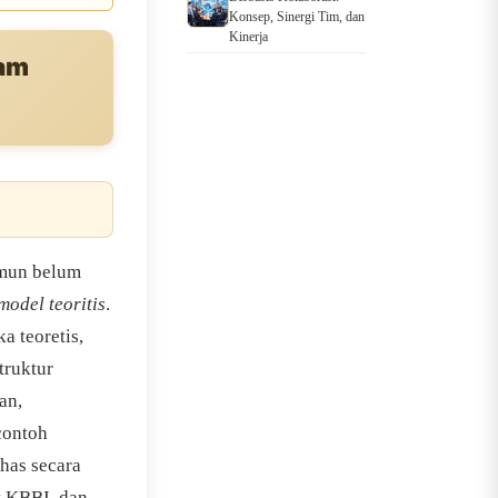
Konsep, Sinergi Tim, dan
Kinerja
lam
amun belum
model teoritis
.
a teoretis,
truktur
an,
contoh
has secara
t KBBI, dan