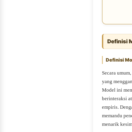
Definisi 
Definisi M
Secara umum, 
yang menggamb
Model ini mem
berinteraksi 
empiris. Deng
memandu penel
menarik kesim