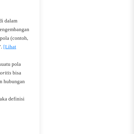
 di dalam
 Pengembangan
pola (contoh,
”.
[Lihat
suatu pola
oritis
bisa
an hubungan
aka definisi