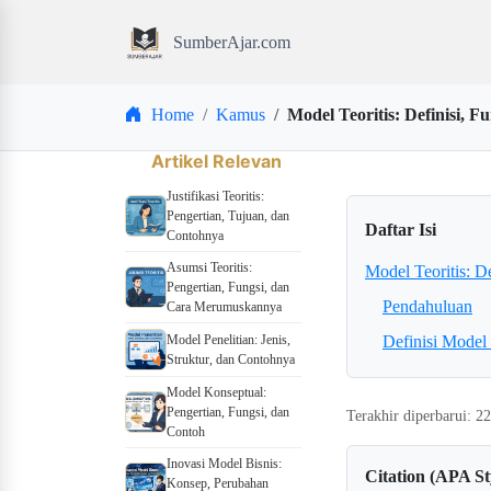
SumberAjar.com
Home
Kamus
Model Teoritis: Definisi, F
Artikel Relevan
Justifikasi Teoritis:
Pengertian, Tujuan, dan
Daftar Isi
Contohnya
Asumsi Teoritis:
Model Teoritis: D
Pengertian, Fungsi, dan
Pendahuluan
Cara Merumuskannya
Model Penelitian: Jenis,
Definisi Model 
Struktur, dan Contohnya
Model Konseptual:
Pengertian, Fungsi, dan
Terakhir diperbarui: 
Contoh
Inovasi Model Bisnis:
Citation (APA St
Konsep, Perubahan