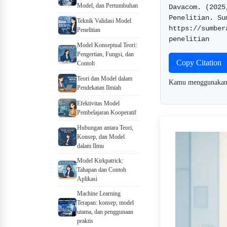
Model, dan Pertumbuhan
Davacom. (2025
Penelitian. Su
Teknik Validasi Model
https://sumber
Penelitian
penelitian  
Model Konseptual Teori:
Pengertian, Fungsi, dan
Copy Citation
Contoh
Teori dan Model dalam
Kamu menggunaka
Pendekatan Ilmiah
Efektivitas Model
Pembelajaran Kooperatif
Hubungan antara Teori,
Konsep, dan Model
dalam Ilmu
Model Kirkpatrick:
Tahapan dan Contoh
Aplikasi
Machine Learning
Terapan: konsep, model
utama, dan penggunaan
praktis