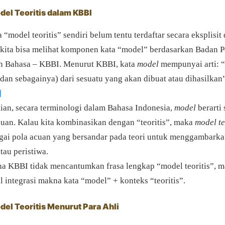
del Teoritis dalam KBBI
“model teoritis” sendiri belum tentu terdaftar secara eksplisit
kita bisa melihat komponen kata “model” berdasarkan Badan
n Bahasa – KBBI. Menurut KBBI, kata
model
mempunyai arti: “
dan sebagainya) dari sesuatu yang akan dibuat atau dihasilkan
]
an, secara terminologi dalam Bahasa Indonesia,
model
berarti 
cuan. Kalau kita kombinasikan dengan “teoritis”, maka
model te
agai pola acuan yang bersandar pada teori untuk menggambark
tau peristiwa.
na KBBI tidak mencantumkan frasa lengkap “model teoritis”, m
il integrasi makna kata “model” + konteks “teoritis”.
del Teoritis Menurut Para Ahli