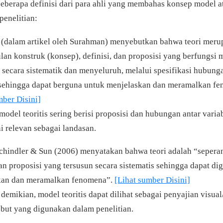
beberapa definisi dari para ahli yang membahas konsep model 
 penelitian:
 (dalam artikel oleh Surahman) menyebutkan bahwa teori mer
an konstruk (konsep), definisi, dan proposisi yang berfungsi 
secara sistematik dan menyeluruh, melalui spesifikasi hubung
 sehingga dapat berguna untuk menjelaskan dan meramalkan f
mber Disini]
model teoritis sering berisi proposisi dan hubungan antar varia
ni relevan sebagai landasan.
chindler & Sun (2006) menyatakan bahwa teori adalah “sepera
dan proposisi yang tersusun secara sistematis sehingga dapat d
kan dan meramalkan fenomena”.
[Lihat sumber Disini]
demikian, model teoritis dapat dilihat sebagai penyajian visual/
sebut yang digunakan dalam penelitian.