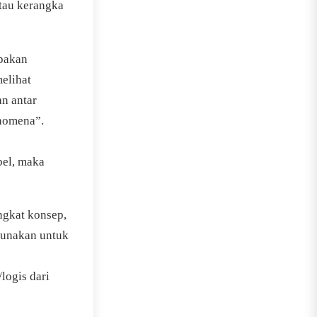
atau kerangka
upakan
melihat
an antar
enomena”.
bel, maka
ngkat konsep,
igunakan untuk
logis dari