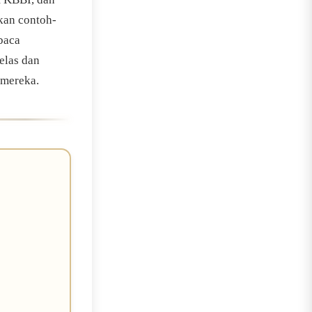
ikan contoh-
baca
elas dan
 mereka.