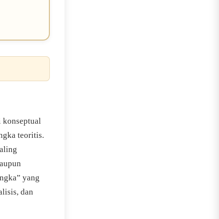
i konseptual
ka teoritis.
aling
maupun
rangka” yang
isis, dan