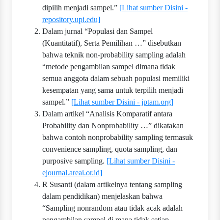
dipilih menjadi sampel.”
[Lihat sumber Disini -
repository.upi.edu]
Dalam jurnal “Populasi dan Sampel
(Kuantitatif), Serta Pemilihan …” disebutkan
bahwa teknik non-probability sampling adalah
“metode pengambilan sampel dimana tidak
semua anggota dalam sebuah populasi memiliki
kesempatan yang sama untuk terpilih menjadi
sampel.”
[Lihat sumber Disini - jptam.org]
Dalam artikel “Analisis Komparatif antara
Probability dan Nonprobability …” dikatakan
bahwa contoh nonprobability sampling termasuk
convenience sampling, quota sampling, dan
purposive sampling.
[Lihat sumber Disini -
ejournal.areai.or.id]
R Susanti (dalam artikelnya tentang sampling
dalam pendidikan) menjelaskan bahwa
“Sampling nonrandom atau tidak acak adalah
pengambilan sampel di mana tidak setiap