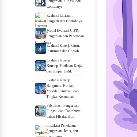
Pengertian, Fungsi, dan
Contohnya
Evaluasi Literatur:
Langkah dan Contohnya
Model Evaluasi CIPP:
Pengertian dan Penerapan
Evaluasi Kinerja Guru:
Instrumen dan Contoh
Evaluasi Kinerja:
Konsep, Penilaian Kerja,
dan Umpan Balik
Evaluasi Kinerja
Bangunan: Konsep,
Metode Penilaian, dan
Tingkat Keamanan
Falsifikasi: Pengertian,
Fungsi, dan Contohnya
dalam Filsafat Ilmu
Implikasi Penelitian:
Pengertian, Jenis, dan
Contohnya