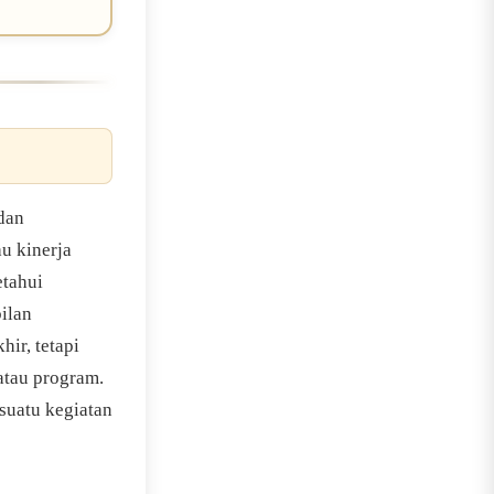
dan
u kinerja
etahui
ilan
hir, tetapi
 atau program.
suatu kegiatan