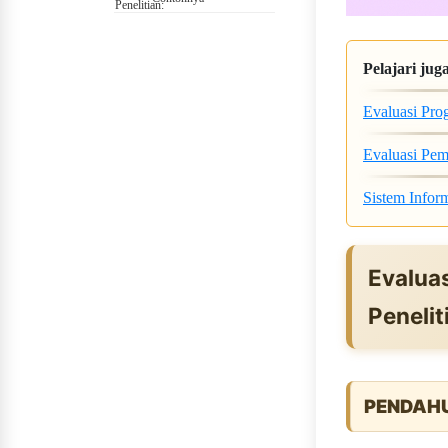
Pelajari jug
Evaluasi Pro
Evaluasi Pemb
Sistem Infor
Evaluas
Penelit
PENDAH