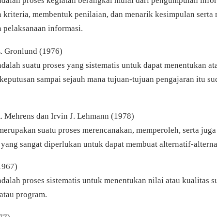
adalah proses kegiatan berangkai mulai dari pengumpulan infor
 kriteria, membentuk penilaian, dan menarik kesimpulan serta
 pelaksanaan informasi.
. Gronlund (1976)
adalah suatu proses yang sistematis untuk dapat menentukan at
eputusan sampai sejauh mana tujuan-tujuan pengajaran itu su
. Mehrens dan Irvin J. Lehmann (1978)
merupakan suatu proses merencanakan, memperoleh, serta jug
 yang sangat diperlukan untuk dapat membuat alternatif-alterna
1967)
adalah proses sistematis untuk menentukan nilai atau kualitas s
 atau program.