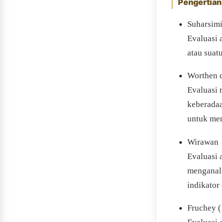
Pengertian
Suharsimi
Evaluasi 
atau suat
Worthen 
Evaluasi 
keberadaa
untuk men
Wirawan
Evaluasi 
menganali
indikator
Fruchey 