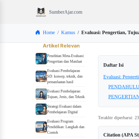
SumberAjar.com
Home
Kamus
Evaluasi: Pengertian, Tuj
Artikel Relevan
Penelitian Meta-Evaluasi:
Pengertian dan Manfaat
Daftar Isi
Evaluasi Pembelajaran
SD: konsep, teknik, dan
Evaluasi: Pengert
pemanfaatan hasil
PENDAHUL
Evaluasi Pembelajaran:
PENGERTIAN
Tujuan, Jenis, dan Teknik
Strategi Evaluasi dalam
Pembelajaran Digital
Terakhir diperbarui: 2
Evaluasi Program
Pendidikan: Langkah dan
Contoh
Citation (APA St