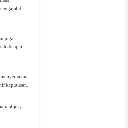
masi,
 mengambil
au juga
dah dicapai
a menyediakan
tif keputusan.
uatu objek,