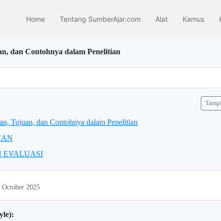
Home
Tentang SumberAjar.com
Alat
Kamus
uan, dan Contohnya dalam Penelitian
Tampi
ian, Tujuan, dan Contohnya dalam Penelitian
UAN
 EVALUASI
3 October 2025
yle):