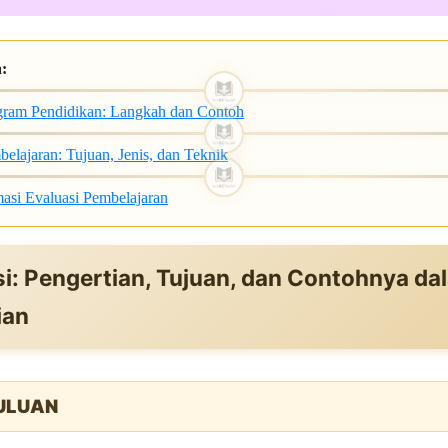
a:
gram Pendidikan: Langkah dan Contoh
elajaran: Tujuan, Jenis, dan Teknik
masi Evaluasi Pembelajaran
i: Pengertian, Tujuan, dan Contohnya da
ian
ULUAN