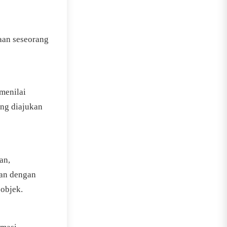
aan seseorang
menilai
ang diajukan
an,
kan dengan
objek.