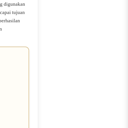
ng digunakan
capai tujuan
berhasilan
n