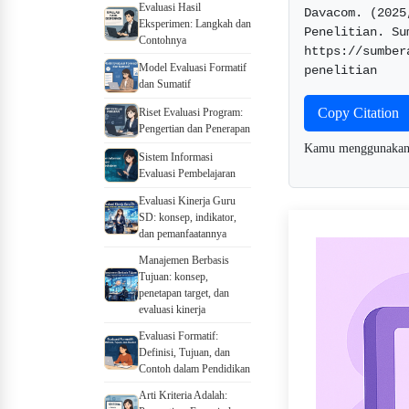
Evaluasi Hasil
Davacom. (2025
Eksperimen: Langkah dan
Penelitian. Su
Contohnya
https://sumber
Model Evaluasi Formatif
penelitian  
dan Sumatif
Copy Citation
Riset Evaluasi Program:
Pengertian dan Penerapan
Kamu menggunaka
Sistem Informasi
Evaluasi Pembelajaran
Evaluasi Kinerja Guru
SD: konsep, indikator,
dan pemanfaatannya
Manajemen Berbasis
Tujuan: konsep,
penetapan target, dan
evaluasi kinerja
Evaluasi Formatif:
Definisi, Tujuan, dan
Contoh dalam Pendidikan
Arti Kriteria Adalah: