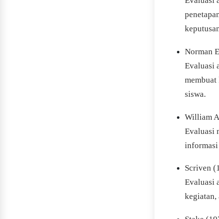
Evaluasi 
penetapan
keputusan
Norman E
Evaluasi 
membuat k
siswa.
William A
Evaluasi 
informasi
Scriven (
Evaluasi 
kegiatan,