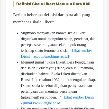
Definisi Skala Likert Menurut Para Ahli
Berikut beberapa definisi dari para ahli yang
membahas skala Likert:
Sugiyono menyatakan bahwa skala Likert
digunakan untuk mengukur sikap, pendapat, dan
persepsi seseorang atau sekelompok orang
terhadap suatu fenomena sosial.
[Lihat sumber
Disini - accounting.binus.ac.id]
Menurut jurnal “Skala Likert, Bias Penggunaan
dan Jalan Keluarnya” (2022) oleh B Simamora,
disebutkan bahwa “Skala Likert ditemukan
Rensis Likert tahun 1932 untuk mengukur sikap.
Dalam skala tersebut diajukan pernyataan atau
pertanyaan dan meminta persetujuan
(agreement) responden…”
[Lihat sumber Disini
- jurnal.kwikkiangie.ac.id]
Dalam penelitian “Pengukuran Usability Sistem