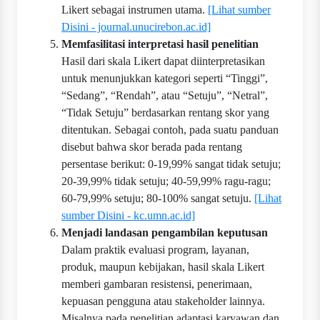
Likert sebagai instrumen utama.
[Lihat sumber
Disini - journal.unucirebon.ac.id]
Memfasilitasi interpretasi hasil penelitian
Hasil dari skala Likert dapat diinterpretasikan
untuk menunjukkan kategori seperti “Tinggi”,
“Sedang”, “Rendah”, atau “Setuju”, “Netral”,
“Tidak Setuju” berdasarkan rentang skor yang
ditentukan. Sebagai contoh, pada suatu panduan
disebut bahwa skor berada pada rentang
persentase berikut: 0-19,99% sangat tidak setuju;
20-39,99% tidak setuju; 40-59,99% ragu-ragu;
60-79,99% setuju; 80-100% sangat setuju.
[Lihat
sumber Disini - kc.umn.ac.id]
Menjadi landasan pengambilan keputusan
Dalam praktik evaluasi program, layanan,
produk, maupun kebijakan, hasil skala Likert
memberi gambaran resistensi, penerimaan,
kepuasan pengguna atau stakeholder lainnya.
Misalnya pada penelitian adaptasi karyawan dan