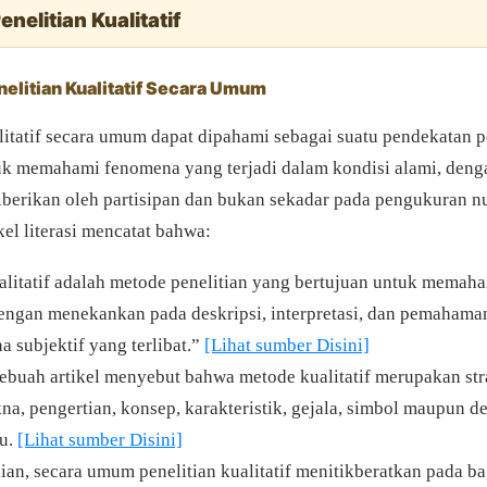
enelitian Kualitatif
nelitian Kualitatif Secara Umum
alitatif secara umum dapat dipahami sebagai suatu pendekatan p
uk memahami fenomena yang terjadi dalam kondisi alami, deng
berikan oleh partisipan dan bukan sekadar pada pengukuran n
kel literasi mencatat bahwa:
ualitatif adalah metode penelitian yang bertujuan untuk mema
engan menekankan pada deskripsi, interpretasi, dan pemaham
 subjektif yang terlibat.”
[Lihat sumber Disini]
 sebuah artikel menyebut bahwa metode kualitatif merupakan str
a, pengertian, konsep, karakteristik, gejala, simbol maupun de
tu.
[Lihat sumber Disini]
an, secara umum penelitian kualitatif menitikberatkan pada b