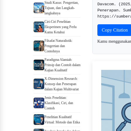
Studi Kasus: Pengertian,
Davacom. (2025
Tujuan, dan Langkah-
Penerapan. Sum
langkahnya
Ciri-Ciri Penelitian
Eksperimen yang Perlu
Copy Citation
Kamu Ketahui
Filsafat Naturalistik:
Kamu menggunaka
Pengertian dan
Contohnya
Paradigma Alamiah:
Prinsip dan Contoh dalam
Kajian Kualitatif
X-Dimension Research:
Konsep dan Penerapan
dalam Kajian Multivariat
Jenis Penelitian:
Klasifikasi, Ciri, dan
Contoh
Penelitian Kualitatif
Virtual: Metode dan Etika