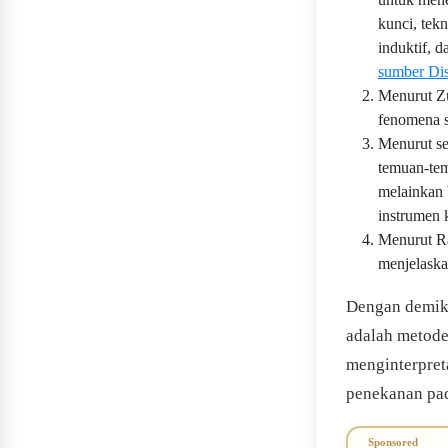
kunci, tekn
induktif, d
sumber Dis
Menurut Zu
fenomena s
Menurut se
temuan-tem
melainkan 
instrumen 
Menurut Ra
menjelaska
Dengan demikia
adalah metode
menginterpret
penekanan pada