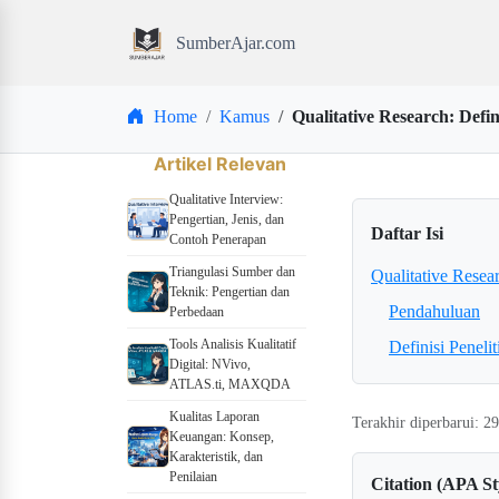
SumberAjar.com
Home
Kamus
Qualitative Research: Defi
Artikel Relevan
Qualitative Interview:
Pengertian, Jenis, dan
Daftar Isi
Contoh Penerapan
Triangulasi Sumber dan
Qualitative Resea
Teknik: Pengertian dan
Pendahuluan
Perbedaan
Tools Analisis Kualitatif
Definisi Penelit
Digital: NVivo,
ATLAS.ti, MAXQDA
Kualitas Laporan
Terakhir diperbarui: 2
Keuangan: Konsep,
Karakteristik, dan
Penilaian
Citation (APA St