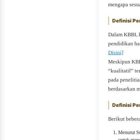
mengapa sesua
Definisi Pe
Dalam KBBI, k
pendidikan ha
Disini]
Meskipun KBBI 
“kualitatif” t
pada penelitia
berdasarkan m
Definisi Pe
Berikut bebera
Menurut Su
untuk mene