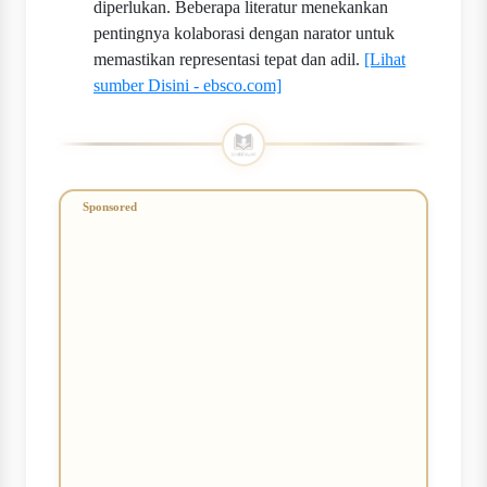
diperlukan. Beberapa literatur menekankan
pentingnya kolaborasi dengan narator untuk
memastikan representasi tepat dan adil.
[Lihat
sumber Disini - ebsco.com]