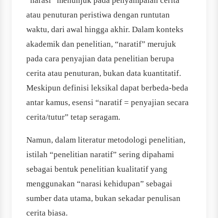
“narasi” menunjuk pada penyampaian cerita
atau penuturan peristiwa dengan runtutan
waktu, dari awal hingga akhir. Dalam konteks
akademik dan penelitian, “naratif” merujuk
pada cara penyajian data penelitian berupa
cerita atau penuturan, bukan data kuantitatif.
Meskipun definisi leksikal dapat berbeda-beda
antar kamus, esensi “naratif = penyajian secara
cerita/tutur” tetap seragam.
Namun, dalam literatur metodologi penelitian,
istilah “penelitian naratif” sering dipahami
sebagai bentuk penelitian kualitatif yang
menggunakan “narasi kehidupan” sebagai
sumber data utama, bukan sekadar penulisan
cerita biasa.