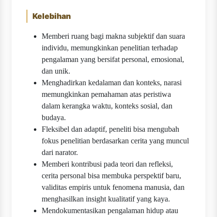
Kelebihan
Memberi ruang bagi makna subjektif dan suara
individu, memungkinkan penelitian terhadap
pengalaman yang bersifat personal, emosional,
dan unik.
Menghadirkan kedalaman dan konteks, narasi
memungkinkan pemahaman atas peristiwa
dalam kerangka waktu, konteks sosial, dan
budaya.
Fleksibel dan adaptif, peneliti bisa mengubah
fokus penelitian berdasarkan cerita yang muncul
dari narator.
Memberi kontribusi pada teori dan refleksi,
cerita personal bisa membuka perspektif baru,
validitas empiris untuk fenomena manusia, dan
menghasilkan insight kualitatif yang kaya.
Mendokumentasikan pengalaman hidup atau