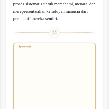
proses sistematis untuk memahami, menata, dan
merepresentasikan kehidupan manusia dari
perspektif mereka sendiri.