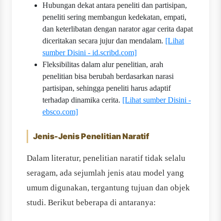
Hubungan dekat antara peneliti dan partisipan,
peneliti sering membangun kedekatan, empati,
dan keterlibatan dengan narator agar cerita dapat
diceritakan secara jujur dan mendalam.
[Lihat
sumber Disini - id.scribd.com]
Fleksibilitas dalam alur penelitian, arah
penelitian bisa berubah berdasarkan narasi
partisipan, sehingga peneliti harus adaptif
terhadap dinamika cerita.
[Lihat sumber Disini -
ebsco.com]
Jenis-Jenis Penelitian Naratif
Dalam literatur, penelitian naratif tidak selalu
seragam, ada sejumlah jenis atau model yang
umum digunakan, tergantung tujuan dan objek
studi. Berikut beberapa di antaranya: