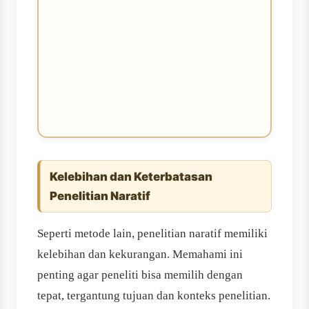
Kelebihan dan Keterbatasan
Penelitian Naratif
Seperti metode lain, penelitian naratif memiliki
kelebihan dan kekurangan. Memahami ini
penting agar peneliti bisa memilih dengan
tepat, tergantung tujuan dan konteks penelitian.