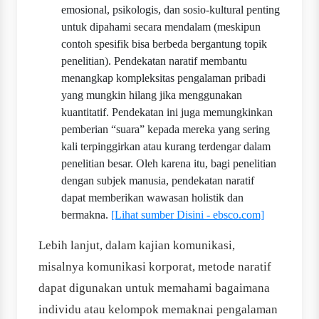
emosional, psikologis, dan sosio-kultural penting
untuk dipahami secara mendalam (meskipun
contoh spesifik bisa berbeda bergantung topik
penelitian). Pendekatan naratif membantu
menangkap kompleksitas pengalaman pribadi
yang mungkin hilang jika menggunakan
kuantitatif. Pendekatan ini juga memungkinkan
pemberian “suara” kepada mereka yang sering
kali terpinggirkan atau kurang terdengar dalam
penelitian besar. Oleh karena itu, bagi penelitian
dengan subjek manusia, pendekatan naratif
dapat memberikan wawasan holistik dan
bermakna.
[Lihat sumber Disini - ebsco.com]
Lebih lanjut, dalam kajian komunikasi,
misalnya komunikasi korporat, metode naratif
dapat digunakan untuk memahami bagaimana
individu atau kelompok memaknai pengalaman