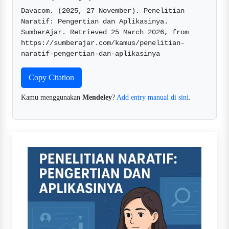
Davacom. (2025, 27 November). Penelitian 
Naratif: Pengertian dan Aplikasinya. 
SumberAjar. Retrieved 25 March 2026, from 
https://sumberajar.com/kamus/penelitian-
naratif-pengertian-dan-aplikasinya  
Copy Citation
Kamu menggunakan
Mendeley
?
Add entry manual di sini
.