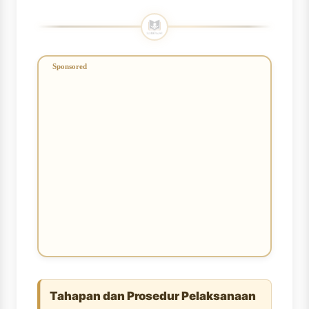
Tahapan dan Prosedur Pelaksanaan