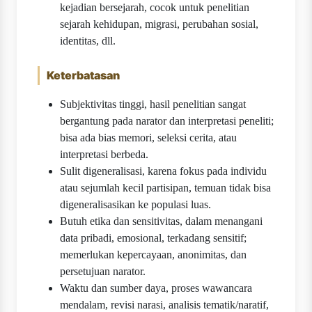
kejadian bersejarah, cocok untuk penelitian
sejarah kehidupan, migrasi, perubahan sosial,
identitas, dll.
Keterbatasan
Subjektivitas tinggi, hasil penelitian sangat
bergantung pada narator dan interpretasi peneliti;
bisa ada bias memori, seleksi cerita, atau
interpretasi berbeda.
Sulit digeneralisasi, karena fokus pada individu
atau sejumlah kecil partisipan, temuan tidak bisa
digeneralisasikan ke populasi luas.
Butuh etika dan sensitivitas, dalam menangani
data pribadi, emosional, terkadang sensitif;
memerlukan kepercayaan, anonimitas, dan
persetujuan narator.
Waktu dan sumber daya, proses wawancara
mendalam, revisi narasi, analisis tematik/naratif,