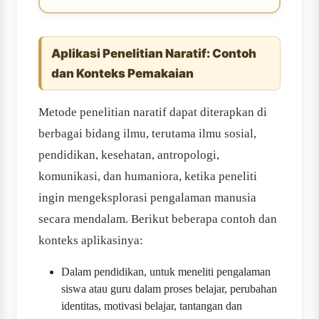
Aplikasi Penelitian Naratif: Contoh
dan Konteks Pemakaian
Metode penelitian naratif dapat diterapkan di
berbagai bidang ilmu, terutama ilmu sosial,
pendidikan, kesehatan, antropologi,
komunikasi, dan humaniora, ketika peneliti
ingin mengeksplorasi pengalaman manusia
secara mendalam. Berikut beberapa contoh dan
konteks aplikasinya:
Dalam pendidikan, untuk meneliti pengalaman
siswa atau guru dalam proses belajar, perubahan
identitas, motivasi belajar, tantangan dan