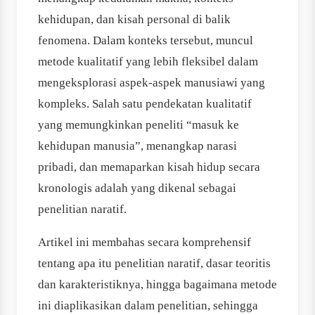
kehidupan, dan kisah personal di balik
fenomena. Dalam konteks tersebut, muncul
metode kualitatif yang lebih fleksibel dalam
mengeksplorasi aspek-aspek manusiawi yang
kompleks. Salah satu pendekatan kualitatif
yang memungkinkan peneliti “masuk ke
kehidupan manusia”, menangkap narasi
pribadi, dan memaparkan kisah hidup secara
kronologis adalah yang dikenal sebagai
penelitian naratif.
Artikel ini membahas secara komprehensif
tentang apa itu penelitian naratif, dasar teoritis
dan karakteristiknya, hingga bagaimana metode
ini diaplikasikan dalam penelitian, sehingga