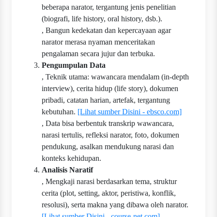
beberapa narator, tergantung jenis penelitian
(biografi, life history, oral history, dsb.).
, Bangun kedekatan dan kepercayaan agar
narator merasa nyaman menceritakan
pengalaman secara jujur dan terbuka.
Pengumpulan Data
, Teknik utama: wawancara mendalam (in-depth
interview), cerita hidup (life story), dokumen
pribadi, catatan harian, artefak, tergantung
kebutuhan.
[Lihat sumber Disini - ebsco.com]
, Data bisa berbentuk transkrip wawancara,
narasi tertulis, refleksi narator, foto, dokumen
pendukung, asalkan mendukung narasi dan
konteks kehidupan.
Analisis Naratif
, Mengkaji narasi berdasarkan tema, struktur
cerita (plot, setting, aktor, peristiwa, konflik,
resolusi), serta makna yang dibawa oleh narator.
[Lihat sumber Disini - course-net.com]