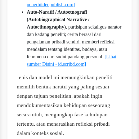
penerbitdeepublish.com]
Auto-Naratif / Autoetnografi
(Autobiographical Narrative /
Autoethnography)
, partisipan sekaligus narator
dan kadang peneliti; cerita berasal dari
pengalaman pribadi sendiri, memberi refleksi
mendalam tentang identitas, budaya, atau
fenomena dari sudut pandang personal.
[Lihat
sumber Disini - id.scribd.com]
Jenis dan model ini memungkinkan peneliti
memilih bentuk naratif yang paling sesuai
dengan tujuan penelitian, apakah ingin
mendokumentasikan kehidupan seseorang
secara utuh, mengungkap fase kehidupan
tertentu, atau menarasikan refleksi pribadi
dalam konteks sosial.