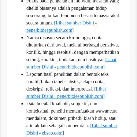
Fokus pada pengalaman individu, masalah yang
diteliti biasanya adalah pengalaman hidup
seseorang, bukan fenomena besar di masyarakat
secara umum.
[Lihat sumber Disini -
penerbitdeepublish.com]
Narasi disusun secara kronologis, cerita
dituturkan dari awal, melalui berbagai peristiwa,
konflik, hingga resolusi, dengan memperhatikan
setting, karakter, tindakan, dan hasilnya.
[Lihat
sumber Disini - penerbitdeepublish.com]
Laporan hasil penelitian dalam bentuk teks
naratif, bukan tabel statistik, tetapi cerita,
deskripsi, refleksi, dan interpretasi.
[Lihat
sumber Disini - penerbitdeepublish.com]
Data bersifat kualitatif, subjektif, dan
kontekstual, peneliti memanfaatkan wawancara
mendalam, dokumen pribadi, kisah hidup, atau
artefak lain sebagai sumber data.
[Lihat sumber
Disini - ebsco.com]