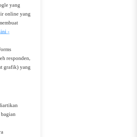
ogle yang
ir online yang
 membuat
ini -
Forms
leh responden,
t grafik) yang
iartikan
a bagian
ra