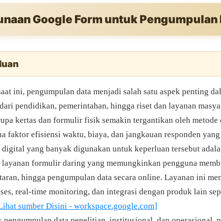
naan Google Form untuk Pengumpulan 
luan
 saat ini, pengumpulan data menjadi salah satu aspek penting d
 dari pendidikan, pemerintahan, hingga riset dan layanan masy
rupa kertas dan formulir fisik semakin tergantikan oleh metode d
a faktor efisiensi waktu, biaya, dan jangkauan responden yang 
at digital yang banyak digunakan untuk keperluan tersebut adal
 layanan formulir daring yang memungkinkan pengguna membu
ftaran, hingga pengumpulan data secara online. Layanan ini m
s, real-time monitoring, dan integrasi dengan produk lain sep
Lihat sumber Disini - workspace.google.com]
 pengumpulan data penelitian, institusional, dan operasional,