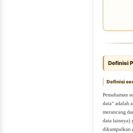
Definisi
Definisi s
Pemahaman se
data” adalah 
merancang dan
data lainnya)
dikumpulkan da