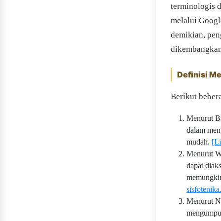
terminologis d
melalui Googl
demikian, pen
dikembangkan 
Definisi Me
Berikut bebera
Menurut Ba
dalam meng
mudah.
[Li
Menurut Wi
dapat diak
memungkin
sisfotenika
Menurut Na
mengumpulk