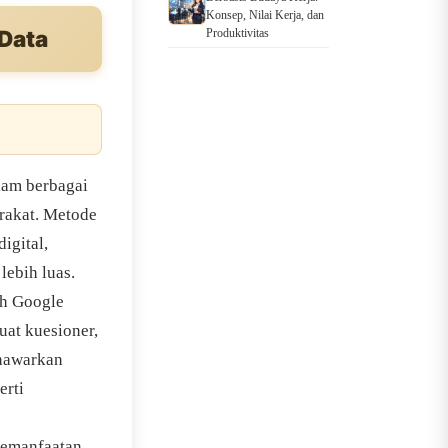
Konsep, Nilai Kerja, dan
Data
Produktivitas
alam berbagai
arakat. Metode
igital,
lebih luas.
ah Google
at kuesioner,
enawarkan
erti
 pemanfaatan