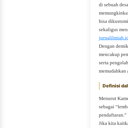
di sebuah des
memungkinkan 
bisa dikustom
sekaligus me
jurnalilmiah.i
Dengan demiki
mencakup pemb
serta pengola
memudahkan an
Definisi d
Menurut Kamus
sebagai “lemba
pendaftaran.”
Jika kita kai