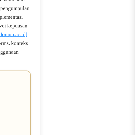
s pengumpulan
mplementasi
vei kepuasan,
sdompu.ac.id]
orms, konteks
enggunaan