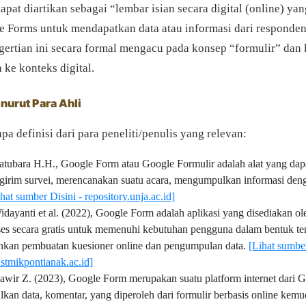
apat diartikan sebagai “lembar isian secara digital (online) ya
e Forms untuk mendapatkan data atau informasi dari responde
gertian ini secara formal mengacu pada konsep “formulir” dan
ke konteks digital.
nurut Para Ahli
pa definisi dari para peneliti/penulis yang relevan:
tubara H.H., Google Form atau Google Formulir adalah alat yang da
irim survei, merencanakan suatu acara, mengumpulkan informasi deng
hat sumber Disini - repository.unja.ac.id]
dayanti et al. (2022), Google Form adalah aplikasi yang disediakan o
ses secara gratis untuk memenuhi kebutuhan pengguna dalam bentuk te
kan pembuatan kuesioner online dan pengumpulan data.
[Lihat sumber
.stmikpontianak.ac.id]
wir Z. (2023), Google Form merupakan suatu platform internet dari 
an data, komentar, yang diperoleh dari formulir berbasis online kemu