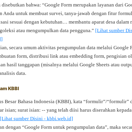
a disebutkan bahwa: “Google Form merupakan layanan dari Go
Anda untuk membuat survei, tanya-jawab dengan fitur formul
isasi sesuai dengan kebutuhan… membantu aparat desa dalam
ngoleksi atau mengumpulkan data pengguna.”
[Lihat sumber Dis
d]
an, secara umum aktivitas pengumpulan data melalui Google 
uatan form, distribusi link atau embedding form, pengisian o
han hasil tanggapan (misalnya melalui Google Sheets atau outpu
alisis data.
alam KBBI
 Besar Bahasa Indonesia (KBBI), kata “formulir”/“formulir” d
r isian; surat isian: -- yang telah diisi harus diserahkan kepad
[Lihat sumber Disini - kbbi.web.id]
tkan dengan “Google Form untuk pengumpulan data”, maka seca