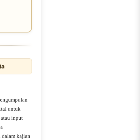
ta
 pengumpulan
tal untuk
atau input
ya
, dalam kajian