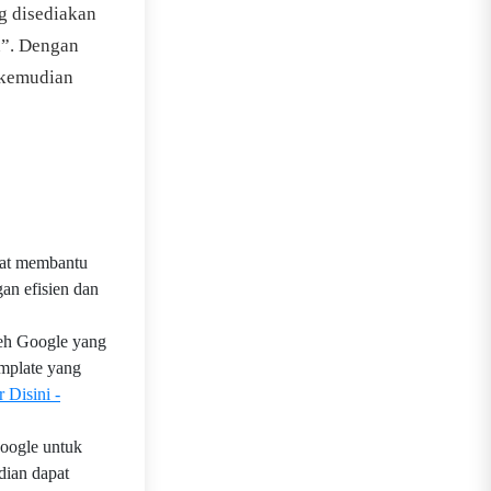
ng disediakan
n”. Dengan
 kemudian
pat membantu
an efisien dan
leh Google yang
mplate yang
 Disini -
Google untuk
dian dapat