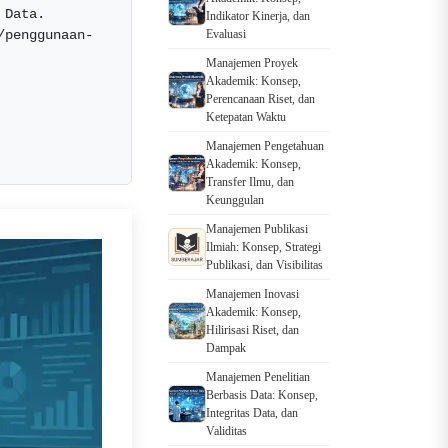
Data. 
Indikator Kinerja, dan
/penggunaan-
Evaluasi
Manajemen Proyek
Akademik: Konsep,
Perencanaan Riset, dan
Ketepatan Waktu
Manajemen Pengetahuan
Akademik: Konsep,
Transfer Ilmu, dan
Keunggulan
Manajemen Publikasi
Ilmiah: Konsep, Strategi
Publikasi, dan Visibilitas
Manajemen Inovasi
Akademik: Konsep,
Hilirisasi Riset, dan
Dampak
Manajemen Penelitian
Berbasis Data: Konsep,
Integritas Data, dan
Validitas