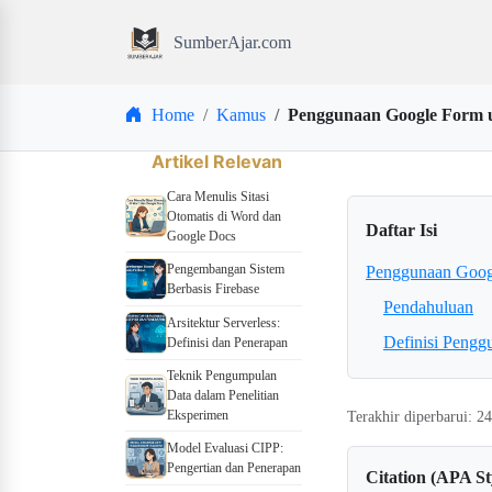
SumberAjar.com
Home
Kamus
Penggunaan Google Form 
Artikel Relevan
Cara Menulis Sitasi
Otomatis di Word dan
Daftar Isi
Google Docs
Pengembangan Sistem
Penggunaan Goog
Berbasis Firebase
Pendahuluan
Arsitektur Serverless:
Definisi Peng
Definisi dan Penerapan
Teknik Pengumpulan
Data dalam Penelitian
Eksperimen
Terakhir diperbarui: 
Model Evaluasi CIPP:
Pengertian dan Penerapan
Citation (APA St