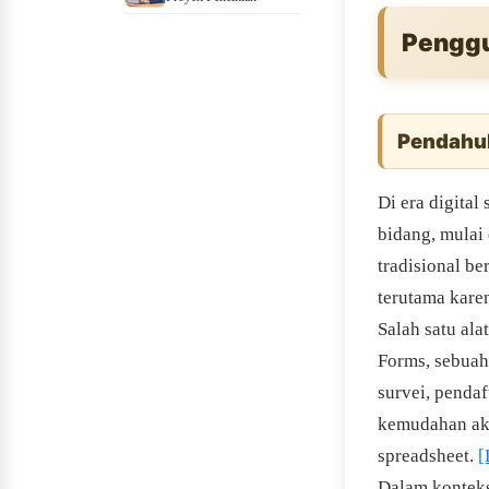
Penggu
Pendahu
Di era digital
bidang, mulai
tradisional be
terutama karen
Salah satu al
Forms, sebuah
survei, penda
kemudahan akse
spreadsheet.
[
Dalam konteks