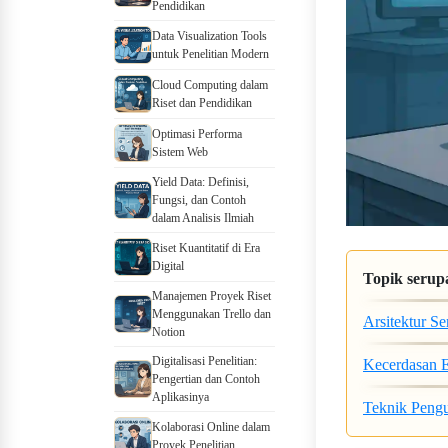
Pendidikan
Data Visualization Tools
untuk Penelitian Modern
Cloud Computing dalam
Riset dan Pendidikan
Optimasi Performa
Sistem Web
Yield Data: Definisi,
Fungsi, dan Contoh
dalam Analisis Ilmiah
Riset Kuantitatif di Era
Digital
Topik serup
Manajemen Proyek Riset
Menggunakan Trello dan
Arsitektur Se
Notion
Digitalisasi Penelitian:
Kecerdasan 
Pengertian dan Contoh
Aplikasinya
Teknik Pengu
Kolaborasi Online dalam
Proyek Penelitian