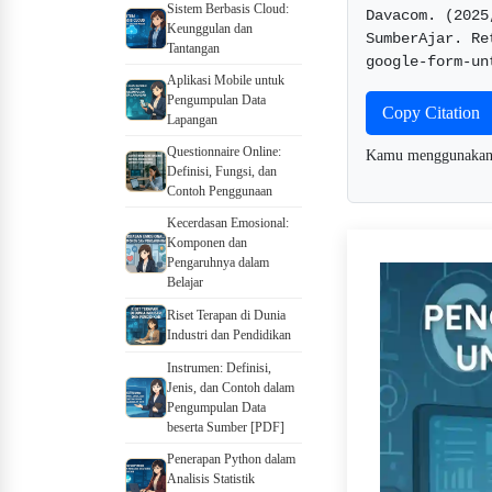
Sistem Berbasis Cloud:
Davacom. (2025
Keunggulan dan
SumberAjar. Re
Tantangan
google-form-un
Aplikasi Mobile untuk
Pengumpulan Data
Copy Citation
Lapangan
Questionnaire Online:
Kamu menggunaka
Definisi, Fungsi, dan
Contoh Penggunaan
Kecerdasan Emosional:
Komponen dan
Pengaruhnya dalam
Belajar
Riset Terapan di Dunia
Industri dan Pendidikan
Instrumen: Definisi,
Jenis, dan Contoh dalam
Pengumpulan Data
beserta Sumber [PDF]
Penerapan Python dalam
Analisis Statistik