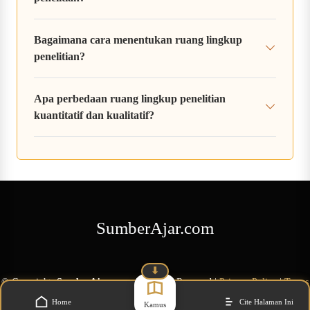
Bagaimana cara menentukan ruang lingkup
penelitian?
Apa perbedaan ruang lingkup penelitian
kuantitatif dan kualitatif?
SumberAjar.com
⬇
©
Copyright
SumberAjar.com
All Rights Reserved
|
Privacy Policy
|
Terms
of Service
Home
Cite Halaman Ini
Kamus