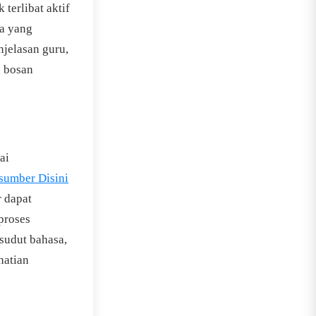
 terlibat aktif
a yang
njelasan guru,
h bosan
ai
 sumber Disini
r dapat
proses
sudut bahasa,
hatian