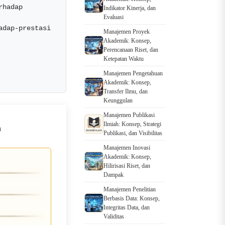
hadap 
Indikator Kinerja, dan
Evaluasi
https://sumberajar.com/kamus/minat-belajar-faktor-dan-pengaruhnya-terhadap-prestasi  
Manajemen Proyek
Akademik: Konsep,
Perencanaan Riset, dan
Ketepatan Waktu
Manajemen Pengetahuan
Akademik: Konsep,
Transfer Ilmu, dan
Keunggulan
Manajemen Publikasi
Ilmiah: Konsep, Strategi
Publikasi, dan Visibilitas
Manajemen Inovasi
Akademik: Konsep,
Hilirisasi Riset, dan
Dampak
Manajemen Penelitian
Berbasis Data: Konsep,
Integritas Data, dan
Validitas