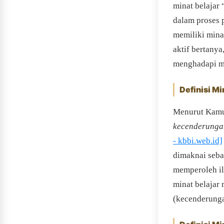
minat belajar 
dalam proses 
memiliki mina
aktif bertany
menghadapi ma
Definisi Mi
Menurut Kamus
kecenderungan
- kbbi.web.id]
dimaknai seba
memperoleh il
minat belajar
(kecenderungan