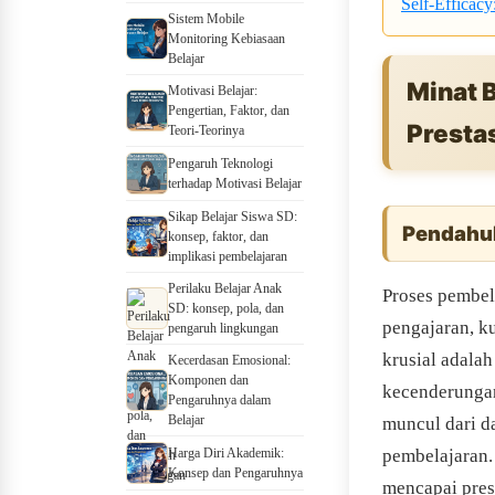
Self-Efficacy
Sistem Mobile
Monitoring Kebiasaan
Belajar
Minat 
Motivasi Belajar:
Pengertian, Faktor, dan
Presta
Teori-Teorinya
Pengaruh Teknologi
terhadap Motivasi Belajar
Sikap Belajar Siswa SD:
Pendahu
konsep, faktor, dan
implikasi pembelajaran
Perilaku Belajar Anak
Proses pembel
SD: konsep, pola, dan
pengajaran, k
pengaruh lingkungan
krusial adala
Kecerdasan Emosional:
Komponen dan
kecenderungan 
Pengaruhnya dalam
Belajar
muncul dari da
Harga Diri Akademik:
pembelajaran.
Konsep dan Pengaruhnya
mencapai pres