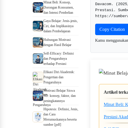
Minat Beli: Konsep,
Davacom. (2025
Dorongan Konsumen,
Prestasi. Sumb
dan Intensi Pembelian
Gaya Belajar: Jenis-jenis,
Ciri, dan Implikasinya
Copy Citation
dalam Pembelajaran
Hubungan Motivasi
Kamu menggunaka
dengan Hasil Belajar
Self-Efficacy: Definisi
dan Pengaruhnya
terhadap Prestasi
Efikasi Diri Akademik:
Pengertian dan
Pengaruhnya
Motivasi Belajar Siswa
Artikel terka
SD: konsep, faktor, dan
peningkatannya
Minat Beli: 
Hipotesis: Definisi, Jenis,
dan Cara
Prestasi Aka
Merumuskannya beserta
sumber [pdf]