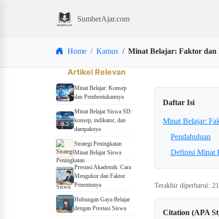
SumberAjar.com
Home
Kamus
Minat Belajar: Faktor dan
Artikel Relevan
Minat Belajar: Konsep
dan Pembentukannya
Daftar Isi
Minat Belajar Siswa SD:
konsep, indikator, dan
Minat Belajar: Fa
dampaknya
Pendahuluan
Strategi Peningkatan
Definisi Minat 
Minat Belajar Siswa
Prestasi Akademik: Cara
Mengukur dan Faktor
Penentunya
Terakhir diperbarui: 
Hubungan Gaya Belajar
dengan Prestasi Siswa
Citation (APA St