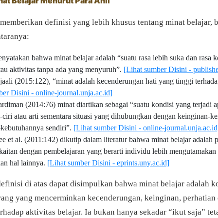
nat Belajar Menurut Para Ahli
memberikan definisi yang lebih khusus tentang minat belajar, b
ntaranya:
nyatakan bahwa minat belajar adalah “suatu rasa lebih suka dan rasa k
atau aktivitas tanpa ada yang menyuruh”.
[Lihat sumber Disini - publis
aali (2015:122), “minat adalah kecenderungan hati yang tinggi terhada
er Disini - online-journal.unja.ac.id]
rdiman (2014:76) minat diartikan sebagai “suatu kondisi yang terjadi a
i-ciri atau arti sementara situasi yang dihubungkan dengan keinginan-k
kebutuhannya sendiri”.
[Lihat sumber Disini - online-journal.unja.ac.id
 et al. (2011:142) dikutip dalam literatur bahwa minat belajar adalah p
rkaitan dengan pembelajaran yang berarti individu lebih mengutamakan 
an hal lainnya.
[Lihat sumber Disini - eprints.uny.ac.id]
definisi di atas dapat disimpulkan bahwa minat belajar adalah
orang yang mencerminkan kecenderungan, keinginan, perhatian
erhadap aktivitas belajar. Ia bukan hanya sekadar “ikut saja” tet