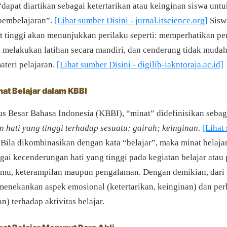
“dapat diartikan sebagai ketertarikan atau keinginan siswa untuk
pembelajaran”.
[Lihat sumber Disini - jurnal.itscience.org]
Sisw
t tinggi akan menunjukkan perilaku seperti: memperhatikan pe
a, melakukan latihan secara mandiri, dan cenderung tidak muda
teri pelajaran.
[Lihat sumber Disini - digilib-iakntoraja.ac.id]
nat Belajar dalam KBBI
 Besar Bahasa Indonesia (KBBI), “minat” didefinisikan sebag
 hati yang tinggi terhadap sesuatu; gairah; keinginan
.
[Lihat
Bila dikombinasikan dengan kata “belajar”, maka minat belaja
gai kecenderungan hati yang tinggi pada kegiatan belajar atau 
mu, keterampilan maupun pengalaman. Dengan demikian, dari 
 menekankan aspek emosional (ketertarikan, keinginan) dan per
) terhadap aktivitas belajar.