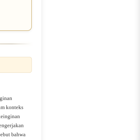
nginan
lam konteks
keinginan
mengerjakan
yebut bahwa