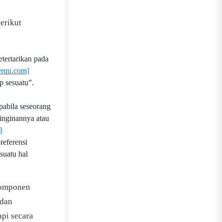
erikut
etertarikan pada
herqu.com]
p sesuatu”.
pabila seseorang
einginannya atau
]
referensi
suatu hal
 komponen
 dan
api secara