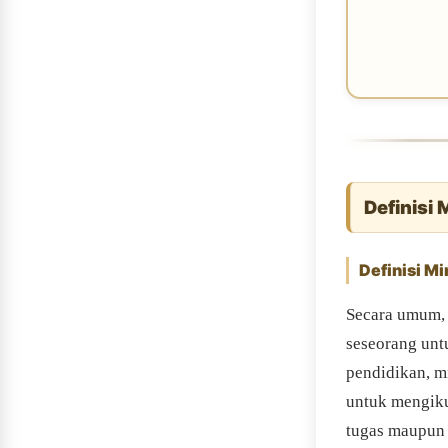
Definisi 
Definisi M
Secara umum, 
seseorang unt
pendidikan, mi
untuk mengiku
tugas maupun 