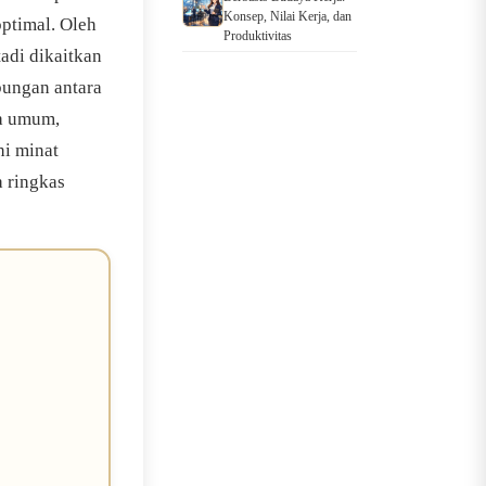
Konsep, Nilai Kerja, dan
optimal. Oleh
Produktivitas
adi dikaitkan
bungan antara
ra umum,
hi minat
a ringkas