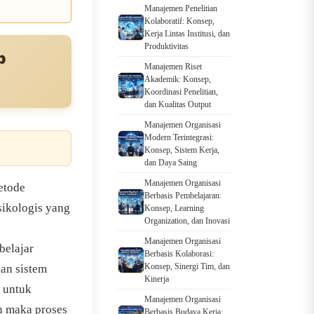
Manajemen Penelitian
Kolaboratif: Konsep,
Kerja Lintas Institusi, dan
Produktivitas
p
Manajemen Riset
Akademik: Konsep,
Koordinasi Penelitian,
dan Kualitas Output
Manajemen Organisasi
Modern Terintegrasi:
Konsep, Sistem Kerja,
dan Daya Saing
Manajemen Organisasi
etode
Berbasis Pembelajaran:
sikologis yang
Konsep, Learning
Organization, dan Inovasi
Manajemen Organisasi
belajar
Berbasis Kolaborasi:
Konsep, Sinergi Tim, dan
dan sistem
Kinerja
g untuk
Manajemen Organisasi
h maka proses
Berbasis Budaya Kerja: